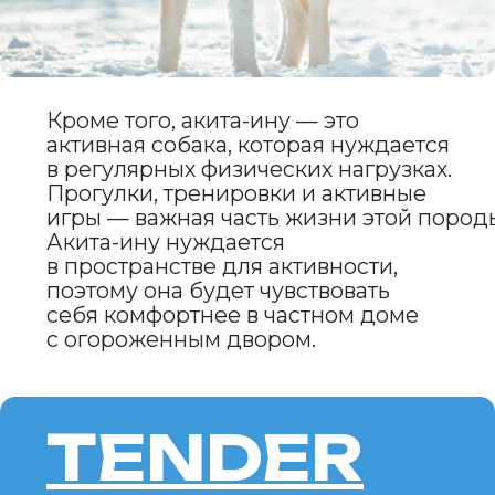
время воспитанию
и обеспечению своей аките
правильного ухода, она станет
не только надежным
защитником, но и верным
другом. Эта порода идеально
подойдет опытным владельцам,
которые могут предложить
ей активную жизнь
и обеспечить необходимые
условия для проживания.