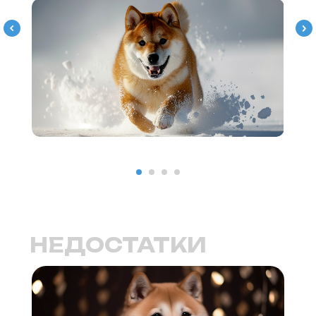
ИНФОРМАЦИЯ О СОБЛЮДЕНИИ АВТОРСКИХ ПРАВ
Кошки
Имена
Топ пород
Породы
Знаки зодиака
Заболевания
Стартовый набор для кошки
Опасные и безопасные растения
для кошек
Прививки для кошек
Собаки
Имена
Топ пород
Породы
Знаки зодиака
Стартовый набор для собаки