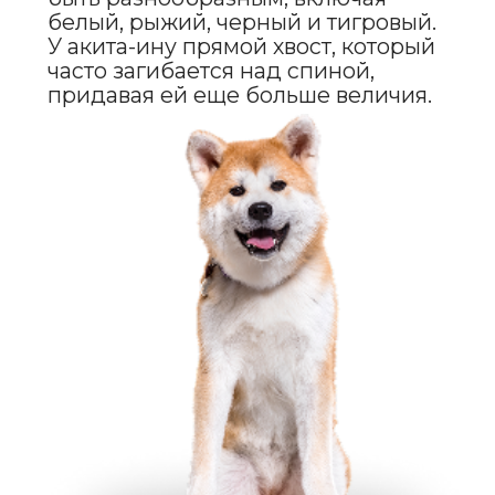
Эти собаки не всегда подходят для
новичков в собаководстве, так как
требуют опытного владельца,
который сможет правильно
направить их энергию
и темперамент. Акита-ину может
быть упрямой и независимой,
поэтому важно с раннего возраста
заниматься воспитанием
и дрессировкой. В то же время,
при правильном подходе, акита-
ину станет верным другом
и защитником.
Акита-ину обычно не проявляет
агрессии по отношению к людям,
но может быть настороженной или
даже агрессивной к другим
животным, особенно если
не социализирована должным
образом. Поэтому важно с раннего