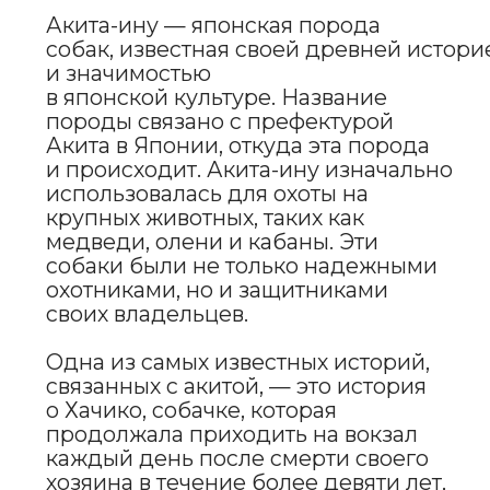
белый, рыжий, черный и тигровый.
У акита-ину прямой хвост, который
часто загибается над спиной,
придавая ей еще больше величия.
Голова акита-ину крупная,
с выразительными глазами,
которые отражают её ум
и решительность. Эти собаки
известны своей храбростью
и самообладанием, что отчетливо