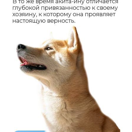
Кроме того, акита-ину — это
активная собака, которая нуждается
в регулярных физических нагрузках.
Прогулки, тренировки и активные
игры — важная часть жизни этой породы.
Акита-ину нуждается
в пространстве для активности,
поэтому она будет чувствовать
себя комфортнее в частном доме
с огороженным двором.
TENDER