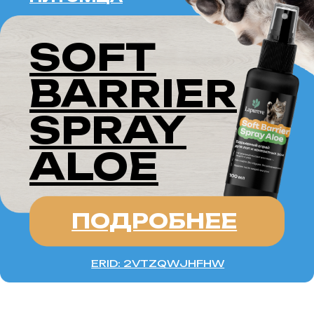
ERID: 2VTZQWJHFHW
АКИТА-ИНУ —
величественная и благородная
порода, которая привлекает
внимание своей мощной
внешностью и сильным
характером. Эти собаки обладают
не только физической силой,
но и глубокой преданностью
своим владельцам. Акита-ину —
это идеальный выбор для людей,
готовых посвятить время
воспитанию и обучению этой
замечательной породы. В этой
статье мы расскажем
о происхождении акита-ину,
ее особенностях, характере,
а также о правилах ухода за этой
уникальной породой.
ИСТОРИЯ ПОРОДЫ