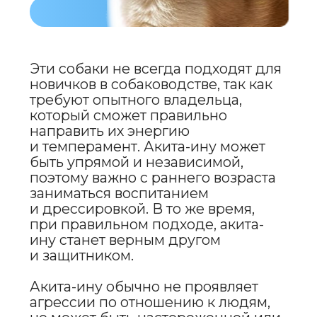
TOUCH
МЯГКИЙ
ШАМПУНЬ
ДЛЯ СОБАК
И КОШЕК
ПОДРОБНЕЕ
ERID: 2VtzqwqYoDE
ПРЕИМУЩЕСТВА