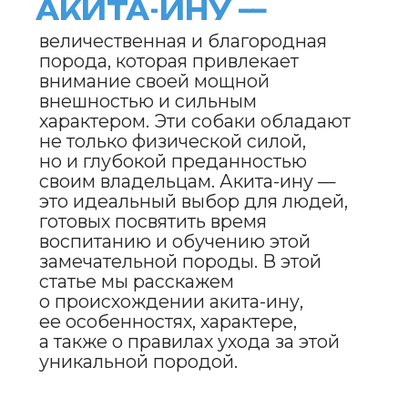
Акита-ину — японская порода
собак, известная своей древней историей
и значимостью
в японской культуре. Название
породы связано с префектурой
Акита в Японии, откуда эта порода
и происходит. Акита-ину изначально
использовалась для охоты на
крупных животных, таких как
медведи, олени и кабаны. Эти
собаки были не только надежными
охотниками, но и защитниками