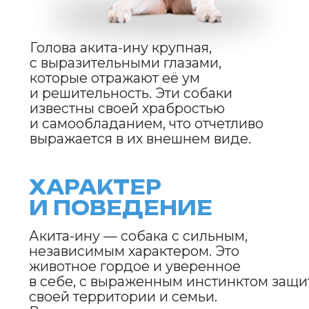
возраста проводить социализацию
собаки и учить её правильному
поведению в обществе.
УХОД
И СОДЕРЖАНИЕ
Акита-ину требует значительного
ухода, особенно за своей густой шерстью.
Регулярное
вычесывание необходимо, чтобы
избежать образования колтунов
и контролировать линьку, которая
у акиты-ину бывает достаточно
интенсивной дважды в год.
В период линьки потребуется
особенно частое вычесывание,
чтобы шерсть не рассыпалась
по дому.