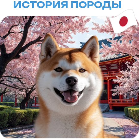
своих владельцев.
Одна из самых известных историй,
связанных с акитой, — это история
о Хачико, собачке, которая
продолжала приходить на вокзал
каждый день после смерти своего
хозяина в течение более девяти лет,
ожидая его возвращения. Этот факт
сделался символом верности
и преданности и укрепил статус
акита-ину как символа
преданности в Японии.
ВНЕШНИЙ ВИД
Внешний вид
Акита-ину — это крупная, мощная
собака с выраженным мускулистым
телосложением. Внешность этой
породы внушительная
и благородная. Акита-ину имеет
густую двойную шерсть, которая
хорошо защищает ее от холодных
погодных условий. Окрас может
быть разнообразным, включая