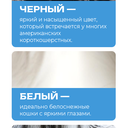
для людей, которые ценят
самостоятельность, но при этом
хотят иметь верного спутника.
Эти кошки хорошо ладят с детьми
и другими животными, включая
собак, и не склонны к агрессии.
Американские короткошерстные
кошки также отличаются высоким
уровнем интеллекта. Они легко
обучаются, могут выполнять
простые команды и быстро
адаптируются к новым условиям.
Они любят участвовать в играх
и активных занятиях, что делает
их хорошими компаньонами
для людей, которым важно
поддерживать активный
образ жизни.