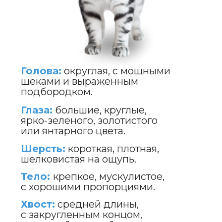
TENDER
TOUCH
МЯГКИЙ
ШАМПУНЬ
ДЛЯ СОБАК
И КОШЕК
ПОДРОБНЕЕ
ERID: 2VtzqwqYoDE