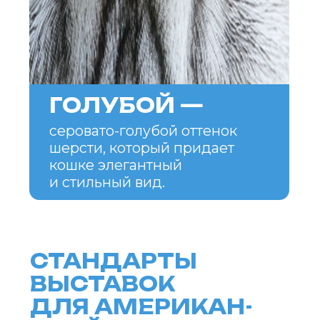
УХОД
ЗА АМЕРИКАНС-
КОЙ КОРОТКОШЕР-
СТНОЙ КОШКОЙ
Американская короткошерстная
кошка требует минимального
ухода, что является большим
плюсом для владельцев,
предпочитающих низкие
требования к уходу за питомцем.
Регулярное расчесывание
(примерно раз в неделю)
достаточно для того, чтобы шерсть
оставалась гладкой и здоровой.
Важно следить за состоянием
когтей, зубов и глаз животного,
что поможет избежать различных
заболеваний.
Питание также играет важную
роль в уходе за кошкой.
Рекомендуется выбирать
качественный корм,