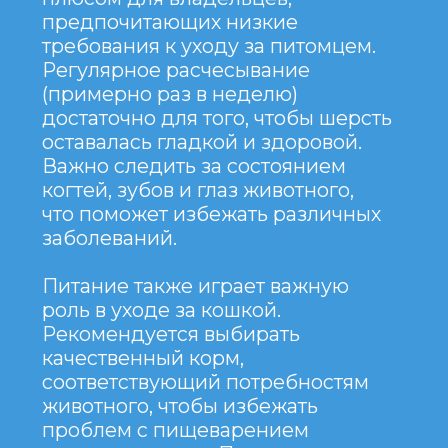
АМЕРИКАНСКАЯ
КОРОТКОШЕРСТ-
НАЯ КОШКА —
это порода, которая сочетает в себе
физическую привлекательность,
ум и дружелюбие.
Она идеально подходит для семей,
ценящих активных, но в то же время
спокойных домашних животных. Благодаря
своей выносливости
и простоте ухода, эти кошки
становятся отличными питомцами
для людей с разным образом жизни.
Несмотря на свою независимость,
они обладают привязанностью
к хозяевам, что делает
их замечательными спутниками.
Важно помнить о регулярном
уходе за их шерстью и здоровье,
чтобы питомец оставался активным
и здоровым на протяжении