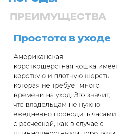
ИНФОРМАЦИЯ О СОБЛЮДЕНИИ АВТОРСКИХ ПРАВ
Кошки
Имена
Топ пород
Породы
Знаки зодиака
Заболевания
Простота в уходе
Стартовый набор для кошки
Опасные и безопасные растения
для кошек
Прививки для кошек
Собаки
Американская
Имена
Топ пород
Породы
короткошерстная кошка имеет
Знаки зодиака
Стартовый набор для собаки
Прививки для кошек
короткую и плотную шерсть,
Каталог
Здоровье
которая не требует много
Диагностика
Лечение
Питание
времени на уход. Это значит,
Уход
Поведение
Разведение
что владельцам не нужно
Выбор питомца
Обзоры
ежедневно проводить часами
Советы
Профессионалам
Спонсорство и реклама
с расческой, как в случае с
Продвижение клиник
Грумминг-салоны
длинношерстными породами.
Персональная страница