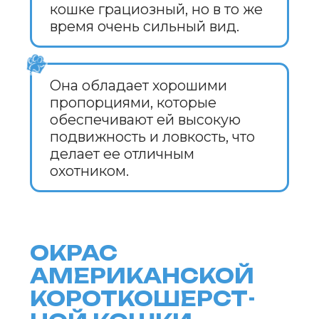
СТАНДАРТЫ
ВЫСТАВОК
ДЛЯ АМЕРИКАН-
СКОЙ КОРОТКО-
ШЕРСТНОЙ КОШКИ
Для участия в выставках
кошки породы Американская
короткошерстная должны
соответствовать следующим
стандартам: