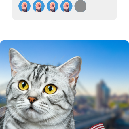
Американская короткошерстная
кошка была официально признана
в 1966 году Американской
ассоциацией любителей кошек
(CFA), и с тех пор она стала одной
из самых распространенных пород
в США. Эти кошки стали символом
американской кошачьей культуры
благодаря своей выносливости
и самостоятельности.
ВНЕШНИЙ ВИД
АМЕРИКАНСКОЙ
КОРОТКОШЕРСТ-
НОЙ КОШКИ