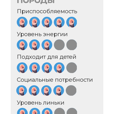
Любящий
Дружелюбный к собакам