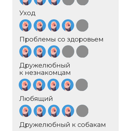
ИСТОРИЯ
И ПРОИСХОЖДЕНИЕ
АМЕРИКАНСКОЙ
КОРОТКОШЕРСТНОЙ
КОШКИ
Американская короткошерстная
кошка имеет богатую
и интересную историю. Ее предки,
вероятно, прибыли в Америку
с первыми европейскими
поселенцами и сразу начали
адаптироваться к суровым
условиям новой земли. Кошки
с короткой шерстью были
полезными для борьбы с мышами
и крысами на фермах и складах.
В начале 20 века порода начала
приобретать популярность
как домашнее животное благодаря
своему характеру и внешнему виду.