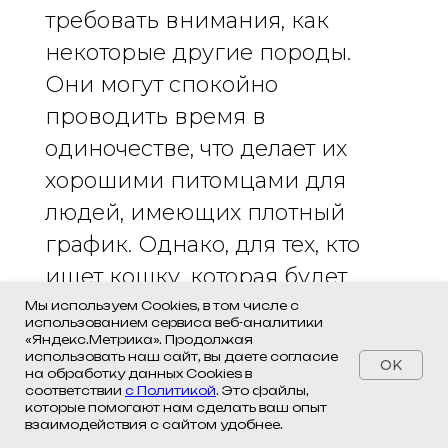
требовать внимания, как
некоторые другие породы.
Они могут спокойно
проводить время в
одиночестве, что делает их
хорошими питомцами для
людей, имеющих плотный
график. Однако, для тех, кто
ищет кошку, которая будет
всегда рядом, эту черту можно
Мы используем Cookies, в том числе с
использованием сервиса веб-аналитики
воспринять как недостаток.
«Яндекс.Метрика». Продолжая
использовать наш сайт, вы даете согласие
OK
Эти кошки любят комфорт, но
на обработку данных Cookies в
соответствии
с Политикой
. Это файлы,
при этом ценят личное
которые помогают нам сделать ваш опыт
взаимодействия с сайтом удобнее.
пространство и не всегда