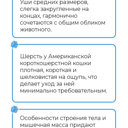
БЕЛЫЙ —
идеально белоснежные
кошки с яркими глазами.
ГОЛУБОЙ —
серовато-голубой оттенок
шерсти, который придает
кошке элегантный
и стильный вид.