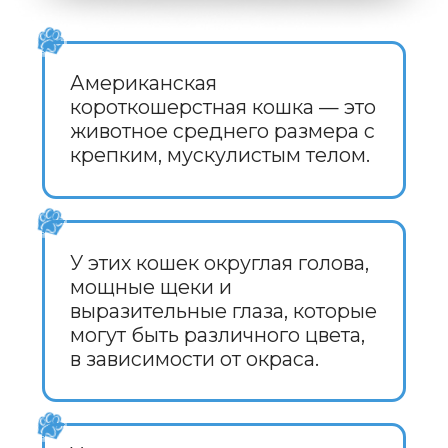
образование колтунов.
ТАББИ —
наиболее распространенный
окрас, включающий полоски,
пятна и мраморные узоры.
ЧЕРНЫЙ —
яркий и насыщенный цвет,
который встречается у многих
американских
короткошерстных.