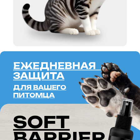
ЕЖЕДНЕВНАЯ
ЗАЩИТА
ДЛЯ ВАШЕГО
ПИТОМЦА
SOFT
BARRIER
SPRAY
ALOE
ПОДРОБНЕЕ
ERID: 2VTZQWJHFHW
АМЕРИКАНСКАЯ
КОРОТКОШЕРСТНАЯ