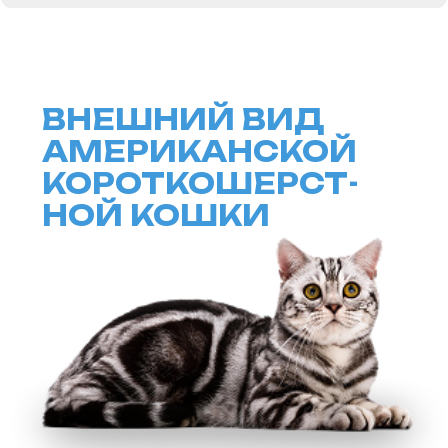
ОКРАС
АМЕРИКАНСКОЙ
КОРОТКОШЕРСТ-
НОЙ КОШКИ
Американская короткошерстная
кошка известна своим
разнообразием окрасов.
Среди наиболее популярных
вариантов — черный, голубой,
табби, серебристый, белый
и черепаховый. Это дает
владельцам широкий выбор,
и каждый может выбрать кошку
по своему вкусу.
Шерсть этих кошек короткая
и плотная, что облегчает уход
за ней. Однако регулярное
расчесывание помогает
поддерживать ее в идеальном
состоянии и предотвращать