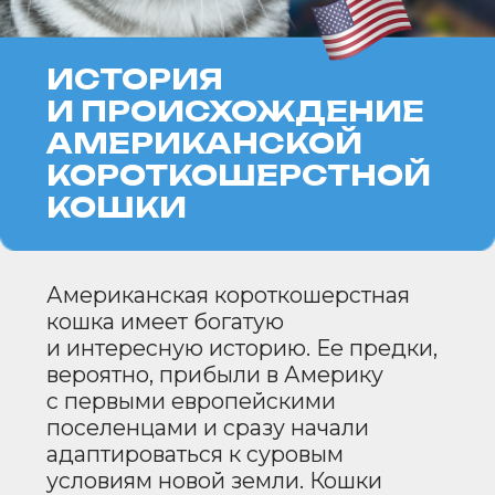
Американская
короткошерстная кошка — это
животное среднего размера с
крепким, мускулистым телом.
У этих кошек округлая голова,
мощные щеки и
выразительные глаза, которые
могут быть различного цвета,
в зависимости от окраса.
Уши средних размеров,
слегка закругленные на
концах, гармонично
сочетаются с общим обликом