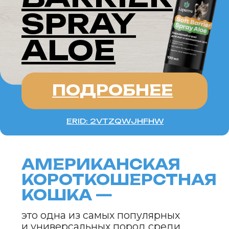
КОШКА —
это одна из самых популярных
и универсальных пород среди
домашних кошек. Эти животные
известны своей дружелюбной
натурой, отменным здоровьем
и крепким телосложением.
Американская короткошерстная
кошка сочетает в себе
независимость и привязанность
к своему хозяину, а также
обладает красивой, короткой
шерстью, которая не требует
особого ухода. Благодаря своему
уравновешенному характеру
и невысоким требованиям к уходу,
она идеально подходит для людей, ищущих
верного и спокойного компаньона.
ХАРАКТЕРИСТИКИ
ПОРОДЫ
Приспособляемость