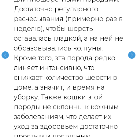
ветеринарного врача
Персональная страница питомника
Достаточно регулярного
О нас
Стать соавтором или экспертом
расчесывания (примерно раз в
Спонсорство или реклама
Продвижение клиники
#КогтотекаИстория
неделю), чтобы шерсть
История на лапках
Юридическая информация
+7 (920) 028-22-48
оставалась гладкой, а на ней не
rus2project@gmail.com
Создание, поддержка
и продвижение сайтов
образовывались колтуны.
Кроме того, эта порода редко
линяет интенсивно, что
снижает количество шерсти в
доме, а значит, и время на
уборку. Также кошки этой
породы не склонны к кожным
заболеваниям, что делает их
уход за здоровьем достаточно
простым и доступным.