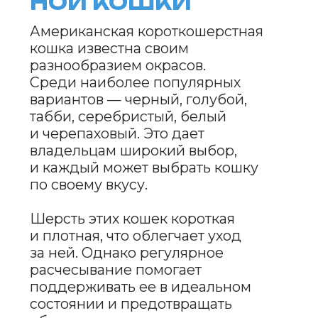
Голова:
округлая, с мощными
щеками и выраженным
подбородком.
Глаза:
большие, круглые,
ярко-зеленого, золотистого
или янтарного цвета.
Шерсть:
короткая, плотная,
шелковистая на ощупь.
Тело:
крепкое, мускулистое,
с хорошими пропорциями.
Хвост:
средней длины,
с закругленным концом,
покрытый плотной шерстью.
ХАРАКТЕР
И ЛИЧНОСТЬ
АМЕРИКАНСКОЙ
КОРОТКОШЕРСТ-