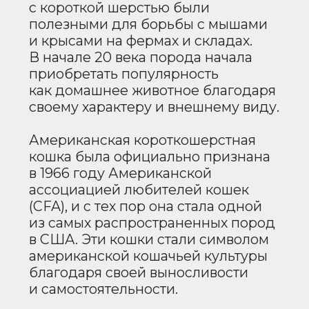
животного.
Шерсть у Американской
короткошерстной кошки
плотная, короткая и
шелковистая на ощупь, что
делает уход за ней
минимально требовательным.
Особенности строения тела и
мышечная масса придают
кошке грациозный, но в то же
время очень сильный вид.
Она обладает хорошими
пропорциями, которые
обеспечивают ей высокую
подвижность и ловкость, что
делает ее отличным
охотником.