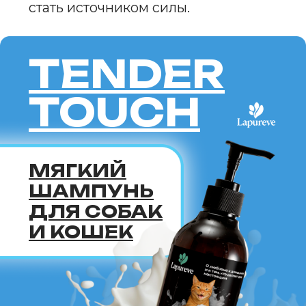
для кошек
Прививки для кошек
Собаки
Имена
Топ пород
Породы
Знаки зодиака
Стартовый набор для собаки
Прививки для кошек
Каталог
Здоровье
Диагностика
Лечение
Питание
Уход
Поведение
Разведение
Выбор питомца
Обзоры
Советы
Профессионалам
Спонсорство и реклама
Продвижение клиник
Грумминг-салоны
Персональная страница
ветеринарного врача
Персональная страница питомника
О нас
Стать соавтором или экспертом
Спонсорство или реклама
Продвижение клиники
#КогтотекаИстория
История на лапках
Юридическая информация
+7 (920) 028-22-48
rus2project@gmail.com
Создание, поддержка