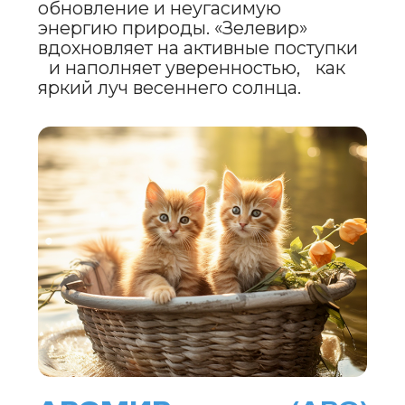
ВЫБОР ИМЕНИ ДЛЯ
ПИТОМЦА —
это всегда особенный момент,
который сопровождается
множеством эмоций. Пусть
выбранное имя станет символом
любви, тепла и радости, которые
ваш пушистик принесет в вашу
жизнь. И, возможно, оно будет
напоминать вам о том, как
прекрасен апрель, о начале чего-то
нового и о чуде, которое
скрывается в каждом дне.