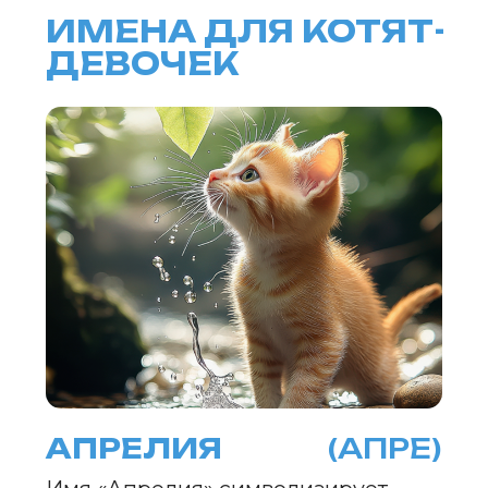
ЦВЕТОЛИКА
(ЦВЕТА)
Имя «Цветолика» связано с
ароматами первых весенних
цветов, когда апрельское солнце
наполняет мир яркими красками.
Оно вызывает образы
распускающихся бутонов и
танцующего ветра, создавая
атмосферу радости и оптимизма.
«Цветолика» вдохновляет на мечты
о новых началах и весеннем
пробуждении души.
БЛАГОДАРИНА
(РИНА)
Имя «БлагоДарина» отражает
щедрость весенней природы.
Апрель щедро раздает свои дары
— тепло, свет и обновление. Это
имя наполнено благодарностью за
каждый новый рассвет и
внутренней гармонией.
«БлагоДарина» символизирует
радость от перемен и вдохновляет
на новые начинания.