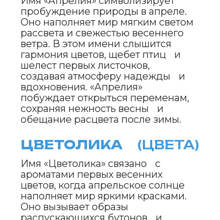
РАДОСТИНА
(РАДА)
«Радостина» — имя, которое
воплощает светлую энергию
апрельских дней, когда природа
оживает. В нем слышатся
радостные звуки весеннего ветра и
пение птиц. Имя наполняет душу
оптимизмом, побуждая к смелым
поступкам и вере в светлое
будущее.
ВЕСНОСИЯ
(ВЕСНА)
Имя «Весносия» передает
нежность и свежесть весеннего