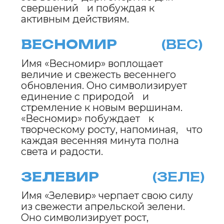
что настоящая красота скрыта в
нежности чувств.
МИРОСЛАВ
(МИРО)
Имя «Мирослав» олицетворяет
гармонию и силу весеннего
обновления. Оно символизирует
мудрость и радость, даря
уверенность для великих
свершений. «Мирослав» вдохновляет
на поиск внутреннего равновесия и
стремление к миру.
СИЯНИСК
(СИЯ)
Имя «Сияниск» отражает мерцающий
блеск апрельского утра. Оно
символизирует стремление к свету и
внутреннюю силу, вдохновляя на
смелые шаги и творческие
свершения. «Сияниск» напоминает,
что даже в раннем весеннем
рассвете можно увидеть искру,
которая озаряет путь к мечтам.