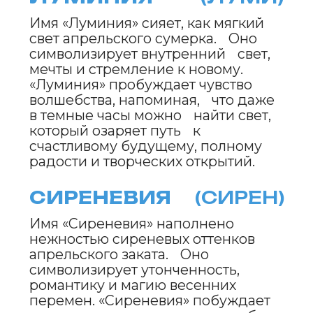
единение с природой и
стремление к новым вершинам.
«Весномир» побуждает к
творческому росту, напоминая, что
каждая весенняя минута полна
света и радости.
ЗЕЛЕВИР
(ЗЕЛЕ)
Имя «Зелевир» черпает свою силу
из свежести апрельской зелени.
Оно символизирует рост,
обновление и неугасимую
энергию природы. «Зелевир»
вдохновляет на активные поступки
и наполняет уверенностью, как
яркий луч весеннего солнца.