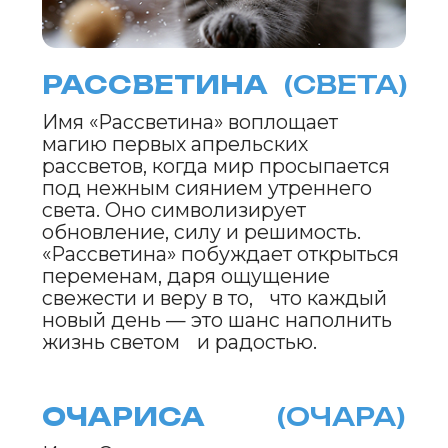
АПРЕЛИК
(АПРЕ)
Имя «Апрелик» олицетворяет
мужество и свежесть весенних
дней, когда апрель приносит
обновление и яркие краски. В нем
чувствуется решимость
преодолевать трудности, как
первые лучи солнца,
пробивающиеся сквозь остатки
зимы. «Апрелик» дарит энергию
для новых свершений и
вдохновляет на смелые поступки.
ЦВЕТОСЛАВ
(ЦВЕТО)