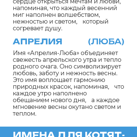
АРОМИР
(АРО)
«Аромир» наполнено ароматами
весенних садов и свежестью
апреля. Оно символизирует
гармонию и утонченность, даря
уверенность для новых начинаний.
«Аромир» вдохновляет открыться
весенним эмоциям, наполняя мир
радостью и свежестью.
НЕБОМИР
(НЕБО)
Имя «Небомир» ассоциируется с
безграничностью весеннего неба.
Оно символизирует мечты, свободу
и силу духа, побуждая стремиться
к новым вершинам. «Небомир»
вдохновляет на свершения и
напоминает, что каждый новый
рассвет приносит возможность для
роста и перемен.
СОЛНИР
(СОЛН)