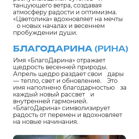
пробуждения. Оно символизирует
радость, обновление и силу
природы, которая дарит ощущение
начала чего-то великого.
«Весносия» вдохновляет на
творческие свершения и
открытость переменам, принимая
тепло весеннего солнца и даря
надежду на лучшее будущее.
ЗЕЛЁНА
(ЗЕЛЯ)
Имя «Зелёна» черпает свою силу
из свежести апрельских лугов.
Оно символизирует рост и
обновление, наполняя сердце
уверенностью и вдохновением.
«Зелёна» побуждает к новым
свершениям, напоминая, что
каждый новый лист — это знак
возрождения и магии весны.