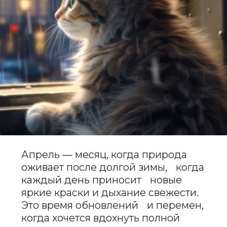
Апрель — месяц, когда природа
оживает после долгой зимы, когда
каждый день приносит новые
яркие краски и дыхание свежести.
Это время обновлений и перемен,
когда хочется вдохнуть полной
грудью и отправиться навстречу
светлым и радостным начинаниям.
Если вы ищете имя для своего
питомца, которое отразит эту
атмосферу весенней нежности и
силы, мы подготовили для вас
подборку уникальных имен для
кошек и котят, вдохновленных
апрельской магией.
март
май