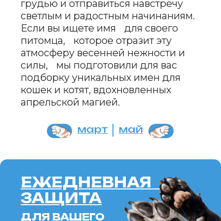
ЕЖЕДНЕВНАЯ
ЗАЩИТА
ДЛЯ ВАШЕГО
ПИТОМЦА
SOFT
BARRIER
SPRAY
ALOE
ПОДРОБНЕЕ
ERID: 2VTZQWJHFHW
ИМЕНА ДЛЯ КОТЯТ-
ДЕВОЧЕК