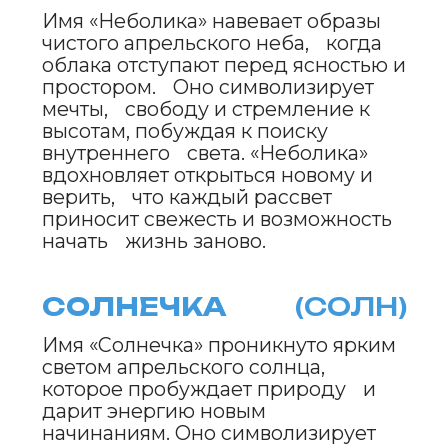
ЛУМИНИЯ
(ЛУМИ)
Имя «Луминия» сияет, как мягкий
свет апрельского сумерка. Оно
символизирует внутренний свет,
мечты и стремление к новому.
«Луминия» пробуждает чувство
волшебства, напоминая, что даже
в темные часы можно найти свет,
который озаряет путь к
счастливому будущему, полному
радости и творческих открытий.
СИРЕНЕВИЯ
(СИРЕН)
Имя «Сиреневия» наполнено
нежностью сиреневых оттенков