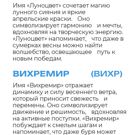
KOGTOTEKA.RU
СТАТЬ СОАВТОРОМ
ИЛИ ЭКСПЕРТОМ
СПОНСОРСТВО ИЛИ
РЕКЛАМА
ПРОДВИЖЕНИЕ
КЛИНИКИ
ИНФОРМАЦИЯ О СОБЛЮДЕНИИ АВТОРСКИХ ПРАВ
Кошки
Имена
Топ пород
Породы
Знаки зодиака
Заболевания
Стартовый набор для кошки
Опасные и безопасные растения