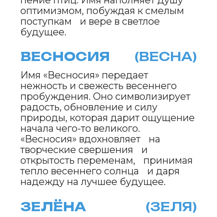
мечты, свободу и стремление к
высотам, побуждая к поиску
внутреннего света. «Неболика»
вдохновляет открыться новому и
верить, что каждый рассвет
приносит свежесть и возможность
начать жизнь заново.
СОЛНЕЧКА
(СОЛН)
Имя «Солнечка» проникнуто ярким
светом апрельского солнца,
которое пробуждает природу и
дарит энергию новым
начинаниям. Оно символизирует
тепло, свет и радость, напоминая,
что даже самые холодные дни
уступают место свету. «Солнечка»
дарит уверенность и вдохновение,
наполняя мир оптимизмом и
ощущением праздника жизни.