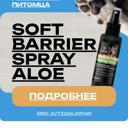
АПРЕЛИЯ
(АПРЕ)
Имя «Апрелия» символизирует
пробуждение природы в апреле.
Оно наполняет мир мягким светом
рассвета и свежестью весеннего
ветра. В этом имени слышится
гармония цветов, щебет птиц и
шелест первых листочков,
создавая атмосферу надежды и
вдохновения. «Апрелия»
побуждает открыться переменам,
сохраняя нежность весны и
обещание расцвета после зимы.