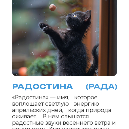
АРОМЕЛИЯ
(АРО)
«Аромелия» наполнено ароматами
весенних садов, когда воздух
наполняется благоуханием
жасмина, лаванды и роз. Это имя
символизирует утонченность,
гармонию и силу перемен, даря
ощущение легкости и свежести.
«Аромелия» вдохновляет на
творческие свершения и
наполняет каждый день
волшебными нотами весенней
природы.
НЕБОЛИКА
(НЕБА)
Имя «Неболика» навевает образы
чистого апрельского неба, когда
облака отступают перед ясностью и
простором. Оно символизирует