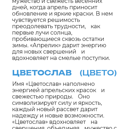
приносят свежесть и надежду.
Оно символизирует обновление,
силу и решимость, побуждая к
активным поступкам и открытию
новых горизонтов.
ЛУНОЦВЕТ
(ЛУНО)
Имя «Луноцвет» сочетает магию
лунного сияния и яркие
апрельские краски. Оно
символизирует гармонию и мечты,
вдохновляя на творческую энергию.
«Луноцвет» напоминает, что даже в
сумерках весны можно найти
волшебство, освещающее путь к
новым победам.
ВИХРЕМИР
(ВИХР)
Имя «Вихремир» отражает
динамику и силу весеннего ветра,
который приносит свежесть и
перемены. Оно символизирует
движение и решимость, вдохновляя
на активные поступки. «Вихремир»
побуждает к смелым шагам и
напоминает, что даже буря может