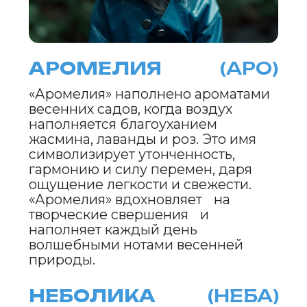
Имя «Очариса» наполнено
волшебством апрельских дней,
когда природа расцветает в своей
полной красоте. Оно
символизирует нежность, магию
перемен и загадочность весны.
«Очариса» вдохновляет на смелые
мечты, побуждая открыться красоте
окружающего мира и даря
уверенность и тепло.
МИРОЛИКА
(МИРА)
Имя «Миролика» олицетворяет
гармонию весеннего обновления,
когда апрель наполняет мир
умиротворением и радостью. Оно
символизирует внутреннюю силу и
желание жить в мире с собой и
окружающим миром. «Миролика»
вдохновляет на поиск внутреннего
равновесия и веру, что каждый
новый день весны дарит
возможности для роста и
творчества.