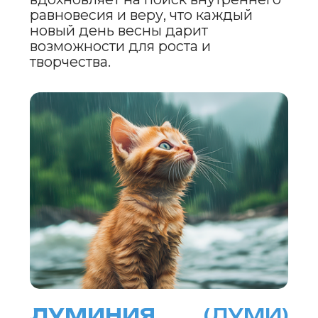
РАДОСЛАВ
(РАДА)
Имя «Радослав» излучает тепло и
свет апрельского дня. Оно
символизирует радость, оптимизм
и решимость, вдохновляя на
смелые поступки и веру в светлое
будущее. «Радослав» звучит как
зов весны, даря энергию для
свершений и побуждая к
активным действиям.
ВЕСНОМИР
(ВЕС)
Имя «Весномир» воплощает
величие и свежесть весеннего
обновления. Оно символизирует