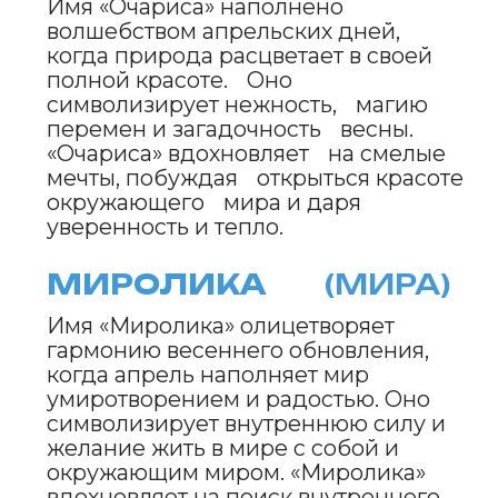
Имя «Цветослав» наполнено
энергией апрельских красок и
свежестью природы. Оно
символизирует силу и яркость,
каждый новый рассвет дарит
надежду и новые возможности.
«Цветослав» вдохновляет на
свершения, объединяя мужество с
тонким восприятием красоты.
БЛАГОДАР
(ДАР)
Имя «БлагоДар» отражает
щедрость весенней природы.
Апрель дарит тепло, свет и
обновление, символизируя
благодарность за каждый новый
день. Оно наполняет сердце
уверенностью, побуждая
принимать перемены и радоваться
каждому весеннему моменту.