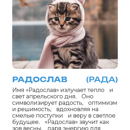
ERID: 2VtzqwqYoDE
СИРЕНИК
(СИРЕН)
Имя «Сиреник» наполнено
загадочностью и глубиной, как
мягкие сиреневые оттенки весеннего
заката. Оно символизирует
мудрость и силу эмоций, даря
вдохновение для творческих
свершений. «Сиреник» побуждает к
смелым начинаниям и напоминает,