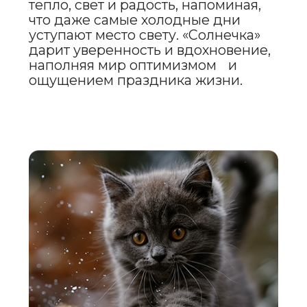
апрельского заката. Оно
символизирует утонченность,
романтику и магию весенних
перемен. «Сиреневия» побуждает
сердце открыться мечтам и любви,
напоминая, что каждый весенний
миг наполнен волшебством,
нежностью и светом, который
согревает душу.
АПРЕЛИЯ
(ЛЮБА)
Имя «Апрелия-Люба» объединяет
свежесть апрельского утра и тепло
родного очага. Оно символизирует
любовь, заботу и нежность весны.
Это имя воплощает гармонию
природных красок, напоминая, что
каждое утро наполнено
обещанием нового дня, а каждое
мгновение весны окутано светом и
теплом.
ИМЕНА ДЛЯ КОТЯТ-
МАЛЬЧИКОВ