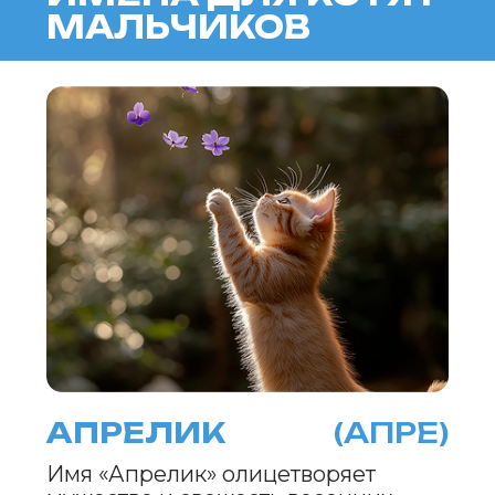
Имя «Солнир» передает тепло и свет
весеннего солнца, которое
разгоняет последние тени зимы. Оно
символизирует жизненную энергию
и радость, даря вдохновение для
свершений. «Солнир» окутывает
светом и побуждает к смелым
шагам, напоминая, что свет способен
преобразить жизнь.
РАССВЕТ
(РАСС)
Имя «Рассвет» воплощает начало
нового дня, когда апрельские зори