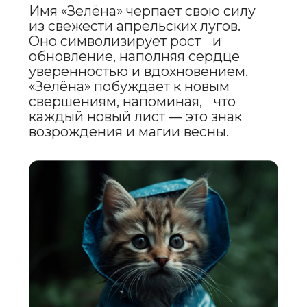
РАССВЕТИНА
(СВЕТА)
Имя «Рассветина» воплощает
магию первых апрельских
рассветов, когда мир просыпается
под нежным сиянием утреннего
света. Оно символизирует
обновление, силу и решимость.
«Рассветина» побуждает открыться
переменам, даря ощущение
свежести и веру в то, что каждый
новый день — это шанс наполнить
жизнь светом и радостью.
ОЧАРИСА
(ОЧАРА)