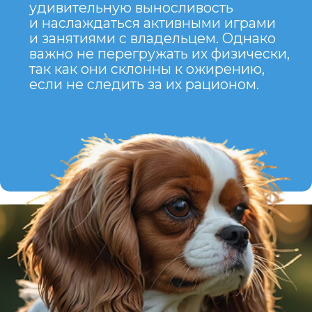
КАВАЛЕР КИНГ
ЧАРЛЬЗ
СПАНИЕЛЬ —
это отличная порода для тех,
кто ищет маленького,
дружелюбного и преданного
спутника. Эти собаки идеально
подходят для семей, активно
участвующих в жизни питомца,
и могут стать не только