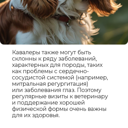
компаньонами,
но и настоящими членами
семьи. Кавалеры требуют
внимания и заботы, но в обмен
на это они подарят своему
владельцу безграничную
любовь и верность. Если вы
готовы заботиться о своем
питомце и уделять ему
достаточно времени, кавалер
Кинг Чарльз Спаниель станет
вашим лучшим другом.