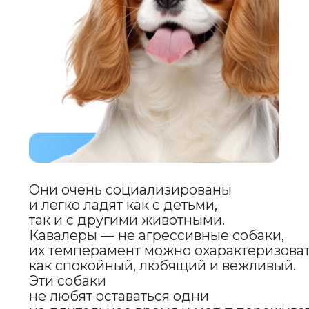
Кавалеры также могут быть
склонны к ряду заболеваний,
характерных для породы, таких
как проблемы с сердечно-
сосудистой системой (например,
митральная регургитация)
или заболевания глаз. Поэтому
регулярные визиты к ветеринару
и поддержание хорошей
физической формы очень важны
для их здоровья.
TENDER
TOUCH