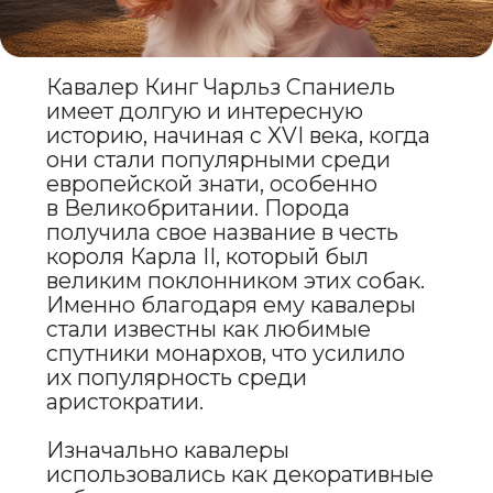
а вес варьируется от 5 до 8 кг.
Эти собаки обладают прекрасным,
изысканным внешним видом,
что делает их не только отличными
компаньонами,
но и привлекательными
участниками выставок.
Шерсть у кавалера длинная, шелковистая
и мягкая, что придает
ему очень элегантный
и утонченный вид. Окрас может
быть разнообразным: самый популярный