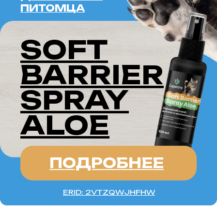
ERID: 2VTZQWJHFHW
КАВАЛЕР КИНГ
ЧАРЛЬЗ
СПАНИЕЛЬ —
это порода, известная своей
грациозностью, добродушием
и верностью. Эти собаки
прекрасно сочетают в себе
элегантный внешний вид,
дружелюбный характер
и преданность своему владельцу.
Они стали популярными не только среди
семейных владельцев,
но и в качестве компаньонов для
людей, ведущих спокойный образ
жизни. Кавалеры — это идеальные
питомцы для тех, кто ищет
маленькую, но очень привязанную
к хозяевам собаку с хорошим
характером.
ИСТОРИЯ ПОРОДЫ