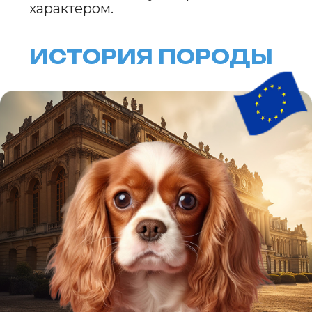
Именно благодаря ему кавалеры
стали известны как любимые
спутники монархов, что усилило
их популярность среди
аристократии.
Изначально кавалеры
использовались как декоративные
собаки и спутники, но со временем
порода стала известна не только
своей красотой, но и дружелюбным,
ласковым характером. В XX веке
кавалер Кинг Чарльз Спаниель
был признан отдельной породой,
отличающейся от своих предков, которые
также включали более
крупные и длинношерстные
разновидности спаниелей.
ВНЕШНИЙ ВИД
Кавалер Кинг Чарльз Спаниель —
это маленькая собака
с гармоничным телосложением
и выразительным лицом. Высота
в холке обычно составляет 30–33 см,