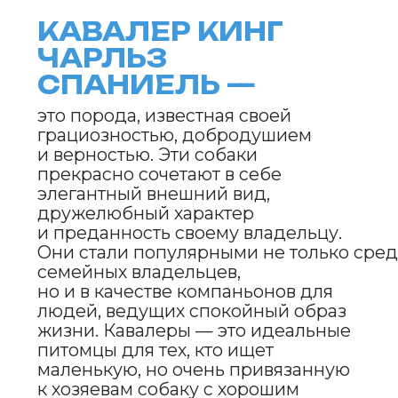
Кавалер Кинг Чарльз Спаниель
имеет долгую и интересную
историю, начиная с XVI века, когда
они стали популярными среди
европейской знати, особенно
в Великобритании. Порода
получила свое название в честь
короля Карла II, который был
великим поклонником этих собак.