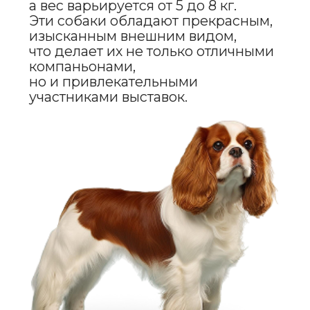
Они очень социализированы
и легко ладят как с детьми,
так и с другими животными.
Кавалеры — не агрессивные собаки,
их темперамент можно охарактеризовать
как спокойный, любящий и вежливый.
Эти собаки
не любят оставаться одни
на длительное время и могут переживать
разлуку с владельцем, поэтому лучше
всего они подходят
для людей, которые могут уделить