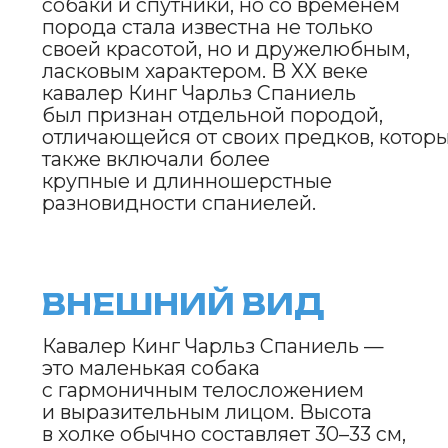
— это сочетание
черного, белого, каштанового
и соболиного (так называемый триколор).
Также встречаются
собаки с однотонным рыжим или
черно-рыжим окрасом. Кавалеры
имеют выразительные глаза,
которые придают им добрый
и нежный взгляд.
ХАРАКТЕР
И ПОВЕДЕНИЕ
Кавалер Кинг Чарльз Спаниель —
это собака с исключительно
дружелюбным и ласковым
характером. Эти собаки очень привязаны
к своему владельцу
и стремятся проводить время
рядом с ним, будь то на диване
или на прогулке. Кавалеры —
отличные компаньоны, которые
будут радовать своего хозяина
своим присутствием и умением
быть внимательными и чуткими.