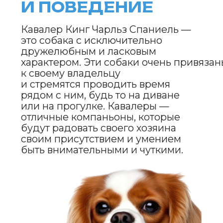
но не слишком часто, чтобы
не нарушить естественную защиту
кожи.
Эти собаки довольно активные
и любят прогулки на свежем воздухе.
Несмотря на свою маленькую
величину, кавалеры могут проявлять
удивительную выносливость
и наслаждаться активными играми
и занятиями с владельцем. Однако
важно не перегружать их физически,
так как они склонны к ожирению,
если не следить за их рационом.