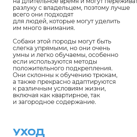
МЯГКИЙ
ШАМПУНЬ
ДЛЯ СОБАК
И КОШЕК
ПОДРОБНЕЕ
ERID: 2VtzqwqYoDE
ПРЕИМУЩЕСТВА
И НЕДОСТАТКИ
ПОРОДЫ