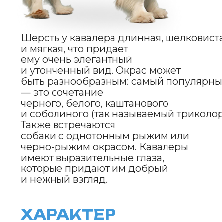
им много внимания.
Собаки этой породы могут быть
слегка упрямыми, но они очень
умны и легко обучаемы, особенно
если используются методы
положительного подкрепления.
Они склонны к обучению трюкам,
а также прекрасно адаптируются
к различным условиям жизни,
включая как квартирное, так
и загородное содержание.
УХОД
И СОДЕРЖАНИЕ
Уход за кавалером требует
внимания к шерсти. Она длинная
и нуждается в регулярном
вычесывании, чтобы предотвратить
спутывание и образование колтунов.
Рекомендуется вычесывать собаку
не менее двух-трех раз в неделю,
а в период линьки — чаще. Купание
необходимо по мере загрязнения шерсти,