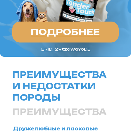
ИНФОРМАЦИЯ О СОБЛЮДЕНИИ АВТОРСКИХ ПРАВ
Кошки
Имена
Топ пород
Породы
Знаки зодиака
Заболевания
Стартовый набор для кошки
Опасные и безопасные растения
для кошек
Прививки для кошек
Дружелюбные и ласковые
Собаки