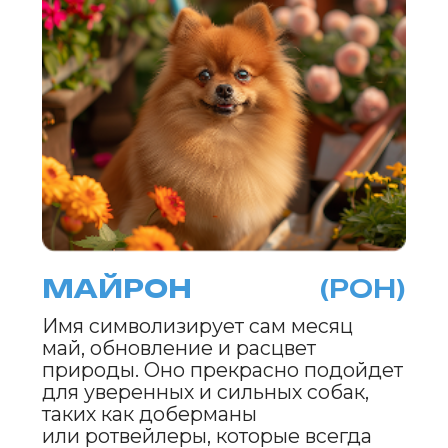
ГЕЛИОС
(ЛИОС)
Имя, вдохновленное ярким
майским солнцем. Оно идеально
подходит для уверенных
и сильных собак, таких как хаски
или акиты, которые излучают силу
и независимость.
БРИЗЕЛЬ
(БРИ)
Напоминает о майском бризе,
который приносит свежесть
и облегчение в теплые дни.
Это имя подойдет для легких,
подвижных собак, таких как
фокстерьеры или бигли, которые