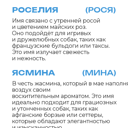
БЕРТА
(БЕРА)
Имя, ассоциирующееся с первым
теплом мая, дарующим уют
и комфорт. Это имя подойдет для
собак, которые обожают внимание
и ласку, таких как корги или мопсы, всегда
готовых окружить хозяев
теплотой и любовью.
ЛУГАРИЯ
(ЛУГА)
От слова «луга», отражает буйство майских
лугов, полных красок.
Это имя будет идеальным для
активных собак, таких как
австралийские овчарки или бордер-колли,
которые любят свободу
и исследовать окружающую
природу.