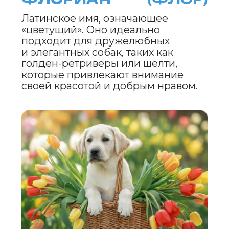
новых возможностей и решений.
АРОМИР
(МИР)
Вдохновлено весенними
ароматами цветов и трав. Это имя
подойдет для сильных и ласковых
собак, таких как сенбернары или мастифы,
которые дарят своему владельцу защиту и
любовь.
ИМЯ ДЛЯ МАЙСКОЙ
СОБАКИ
Каждое из этих имен несет в себе
дух мая — его свежесть, яркость,
тепло и жизнерадостность. Выбирая
имя для своей собаки, вы дарите
ей не просто звук, а целую
атмосферу, наполненную весной
и гармонией.