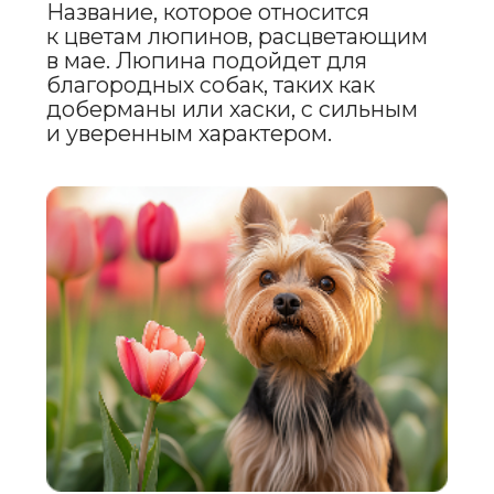
ТРАВЕЛИНА
(ЛИНА)
Напоминает о зелени лугов,
которые покрываются сочной
травой в мае. Это имя подходит
для веселых и активных собак,
таких как джек-рассел-терьеры
или кокер-спаниели, которые любят
бегать и играть на свежем воздухе.
СОЛАНЖ
(СОЛА)
Означает «солнце», что идеально отражает
солнечные и теплые
майские дни. Оно подходит для
радостных и ласковых собак, таких
как самоеды или лабрадоры,
которые всегда готовы приносить
свет и тепло в дом.