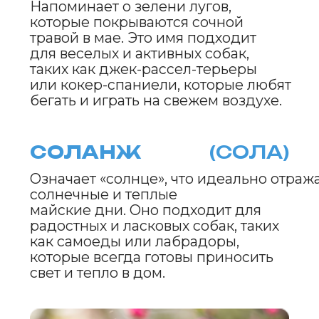
полны энергии и решимости.
СИРЕНУС
(РЕН)
Вдохновлено ароматом сирени,
которая наполняет воздух в мае.
Это имя будет идеально для
утонченных собак, таких как
сеттеры или афганские борзые,
с изысканным и грациозным
характером.