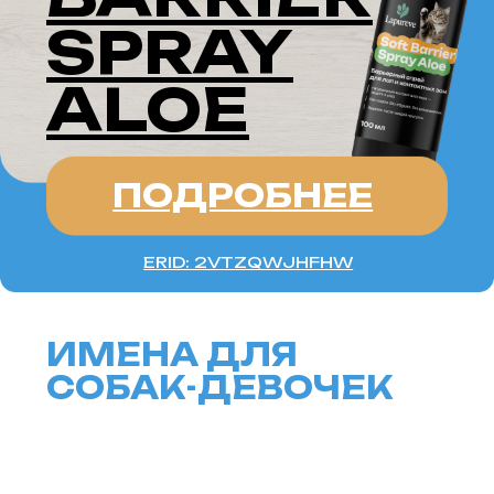
МАЙЯНА
(МАЙ)
Имя, которое напрямую
ассоциируется с самим месяцем
май, и символизирует весну,
обновление и расцвет. Оно
идеально подойдет для
жизнерадостных собак, таких как
лабрадоры или бигли, которые
полны энергии и всегда готовы
к приключениям.
ФЛОРИДА
(ФЛОРА)
Вдохновлено флорой, цветами,
которые расцветают в мае. Это имя
прекрасно подойдет для
утонченных собак, таких как шелти,
колли или пудели.
Оно олицетворяет изящество,
нежность и весеннюю красоту.