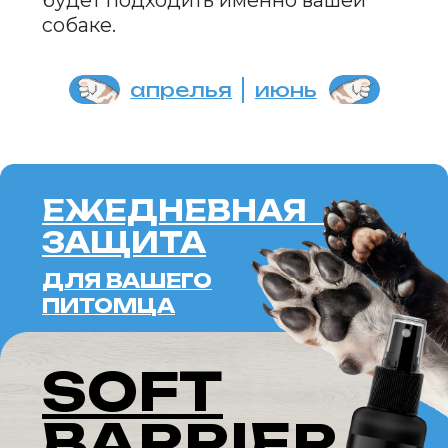
SOFT
BARRIER
SPRAY
ALOE
ПОДРОБНЕЕ
ERID: 2VTZQWJHFHW
ИМЕНА ДЛЯ
СОБАК-ДЕВОЧЕК