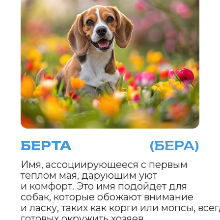
ЛУГОВИК
(ЛУГ)
Имя, символизирующее майские
луга, полные жизни и ярких красок.
Оно подойдет для энергичных
и свободолюбивых собак, таких
как хаски или австралийские
овчарки, которые любят долгие
прогулки и бег.
ФЛОРИАН
(ФЛОР)
Латинское имя, означающее
«цветущий». Оно идеально
подходит для дружелюбных
и элегантных собак, таких как
голден-ретриверы или шелти,
которые привлекают внимание
своей красотой и добрым нравом.