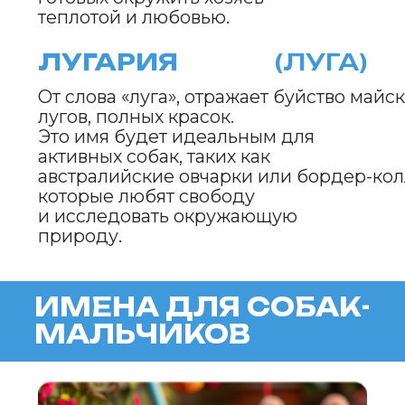
ТЕПЛОДАР
(ТЕП)
Символизирует тепло и радость,
которые приходит с майским
солнцем. Это имя подойдет для
позитивных и дружелюбных собак,
таких как лабрадоры
или сенбернары, которые дарят
своим хозяевам тепло и уют.
ЖАСМИН
(ЖАС)
В честь жасмина, цветущего в мае
и наполняющего воздух своим
ароматом. Это имя подойдет для
преданных и ласковых собак,
таких как доберманы или овчарки,
которые всегда верны и заботливы.