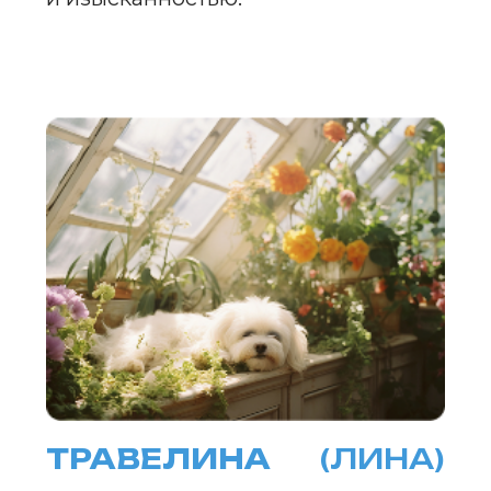
ИМЕНА ДЛЯ СОБАК-
МАЛЬЧИКОВ
МАЙРОН
(РОН)
Имя символизирует сам месяц
май, обновление и расцвет
природы. Оно прекрасно подойдет
для уверенных и сильных собак,
таких как доберманы
или ротвейлеры, которые всегда