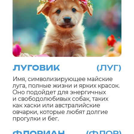
ПОДРОБНЕЕ
ERID: 2VtzqwqYoDE
ЦВЕТОСЛАВ
(ЦВЕТ)
Символизирует цветущий май
и пробуждение природы. Это имя
будет идеально для умных
и уравновешенных собак, таких
как овчарки или ретриверы,
которые всегда находятся в поиске