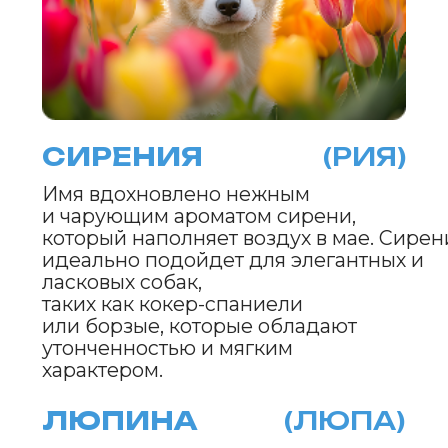
Это имя излучает свежесть
и нежность.
ЯСМИНА
(МИНА)
В честь жасмина, который в мае наполняет
воздух своим
восхитительным ароматом. Это имя
идеально подходит для грациозных
и утонченных собак, таких как
афганские борзые или сеттеры,
которые обладают элегантностью
и изысканностью.