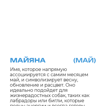
СИРЕНИЯ
(РИЯ)
Имя вдохновлено нежным
и чарующим ароматом сирени,
который наполняет воздух в мае. Сирения
идеально подойдет для элегантных и
ласковых собак,
таких как кокер-спаниели
или борзые, которые обладают
утонченностью и мягким
характером.
ЛЮПИНА
(ЛЮПА)