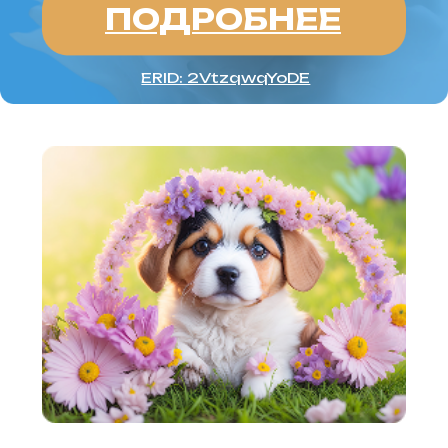
ИНФОРМАЦИЯ О СОБЛЮДЕНИИ АВТОРСКИХ ПРАВ
Кошки
Имена
Топ пород
Породы
Знаки зодиака
Заболевания
Стартовый набор для кошки
Опасные и безопасные растения
для кошек
Прививки для кошек
Собаки
Имена
Топ пород
Породы
Знаки зодиака
Стартовый набор для собаки
Прививки для кошек
Каталог
Здоровье
Диагностика
Лечение
Питание
Уход
Поведение
Разведение
Выбор питомца
Обзоры
Советы
Профессионалам
Спонсорство и реклама
Продвижение клиник
Грумминг-салоны
Персональная страница