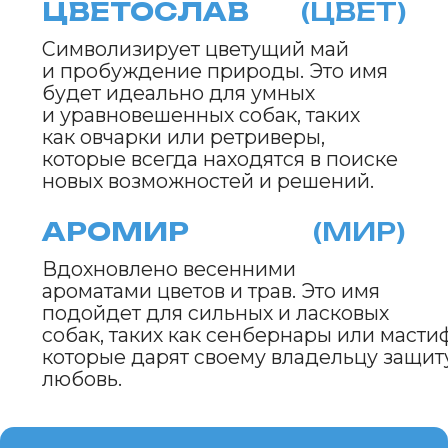
ветеринарного врача
Персональная страница питомника
О нас
Стать соавтором или экспертом
Спонсорство или реклама
Продвижение клиники
#КогтотекаИстория
История на лапках
Юридическая информация
+7 (920) 028-22-48
rus2project@gmail.com
Создание, поддержка
и продвижение сайтов