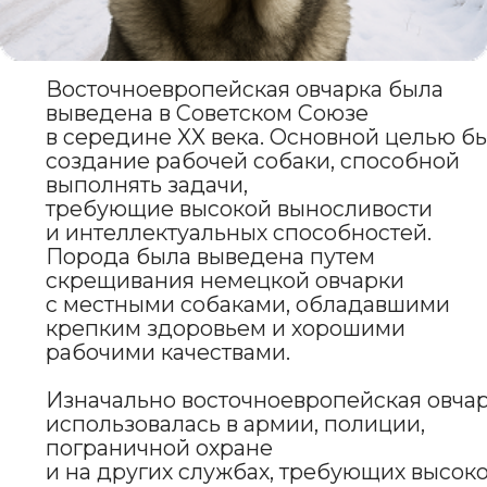
в зависимости от пола
и индивидуальных особенностей.
Собаки этой породы обладают
крепким телосложением,
что придает им впечатляющий
и уверенный вид.
Шерсть у восточноевропейской
овчарки длинная, густая и плотная,
что делает её отличным
защитником от холода и внешних
воздействий. Окрас обычно серый,
черный с рыжими отметинами
или черный с серебристым