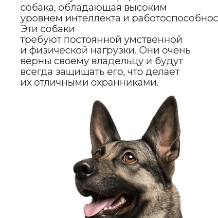
Кроме того, эти собаки требуют
значительных физических нагрузок.
Прогулки на свежем воздухе,
занятия спортом, игры на открытом
воздухе — все это необходимо для
поддержания их здоровья
и хорошего настроения. Также
важно заниматься с ними
умственной стимуляцией,
например, тренировать
их послушание и выполнять
различные задания.