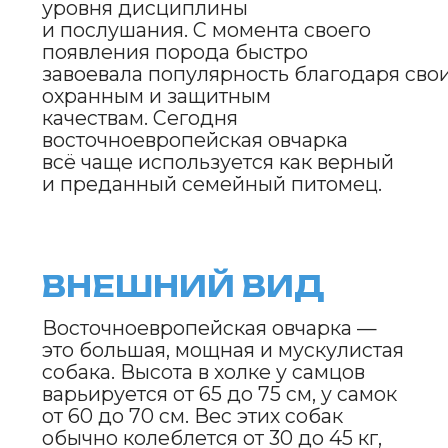
оттенком. Характерной чертой
является выраженная
маневренность и грация этих собак,
несмотря на их внушительные
размеры.
ХАРАКТЕР
И ПОВЕДЕНИЕ
Восточноевропейская овчарка —
это очень умная и преданная
собака, обладающая высоким
уровнем интеллекта и работоспособности.
Эти собаки
требуют постоянной умственной
и физической нагрузки. Они очень
верны своему владельцу и будут
всегда защищать его, что делает
их отличными охранниками.