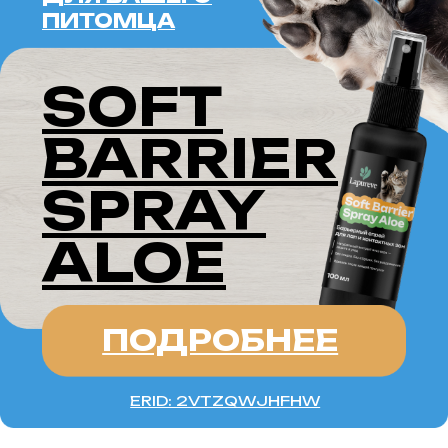
ERID: 2VTZQWJHFHW
ВОСТОЧНОЕВРОПЕЙСКАЯ
ОВЧАРКА —
это порода, которая получила
признание за свою невероятную
преданность, высокую умственную
активность и силу. Эти собаки
активно использовались в качестве
служебных и защитных собак
благодаря своей способности
обучаться и адаптироваться
к различным условиям.
Они идеально подходят для людей,
которым нужен надежный и умный
компаньон. Восточноевропейская овчарка
сочетает в себе лучшие
качества, такие как преданность,
выносливость и смелость,
что делает её отличным выбором
для людей, ведущих активный
образ жизни.
ИСТОРИЯ ПОРОДЫ