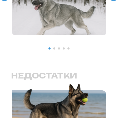
Выбор питомца
Обзоры
Советы
Профессионалам
Спонсорство и реклама
Продвижение клиник
Грумминг-салоны
Персональная страница
ветеринарного врача
Персональная страница питомника
О нас
Стать соавтором или экспертом
Спонсорство или реклама
Продвижение клиники
#КогтотекаИстория
История на лапках
Юридическая информация
+7 (920) 028-22-48
rus2project@gmail.com
Создание, поддержка
и продвижение сайтов