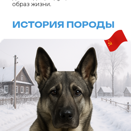
с местными собаками, обладавшими
крепким здоровьем и хорошими
рабочими качествами.
Изначально восточноевропейская овчарка
использовалась в армии, полиции,
пограничной охране
и на других службах, требующих высокого
уровня дисциплины
и послушания. С момента своего
появления порода быстро
завоевала популярность благодаря своим
охранным и защитным
качествам. Сегодня
восточноевропейская овчарка
всё чаще используется как верный
и преданный семейный питомец.
ВНЕШНИЙ ВИД
Восточноевропейская овчарка —
это большая, мощная и мускулистая
собака. Высота в холке у самцов
варьируется от 65 до 75 см, у самок
от 60 до 70 см. Вес этих собак
обычно колеблется от 30 до 45 кг,