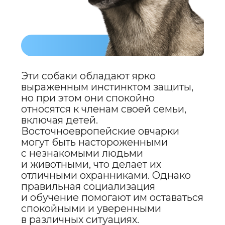
Восточноевропейские овчарки
могут быть подвержены
заболеваниям, таким как
дисплазия тазобедренных суставов,
остеоартрит и другие заболевания
суставов. Поэтому регулярные
ветеринарные осмотры являются
важной частью ухода за собакой.
TENDER
TOUCH
МЯГКИЙ
ШАМПУНЬ
ДЛЯ СОБАК
И КОШЕК