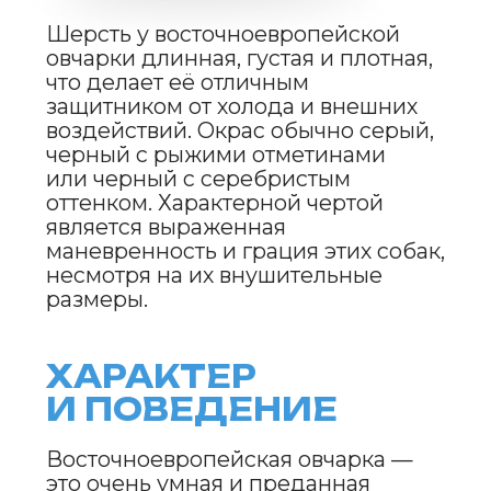
Она очень умна, но может быть
упрямой, если не видит четкой
линии руководства от владельца.
Эти собаки не любят одиночество
и могут проявлять деструктивное
поведение, если им не хватает
внимания и активности.
Это активные собаки, которые
любят длительные прогулки, игры
и тренировки.
УХОД
И СОДЕРЖАНИЕ
Уход за восточноевропейской
овчаркой требует внимания
к шерсти, которая густая и может
линять, особенно в весенне-осенний
период. Регулярное вычесывание
несколько раз в неделю поможет
поддерживать шерсть в хорошем
состоянии и предотвратить
образование колтунов.