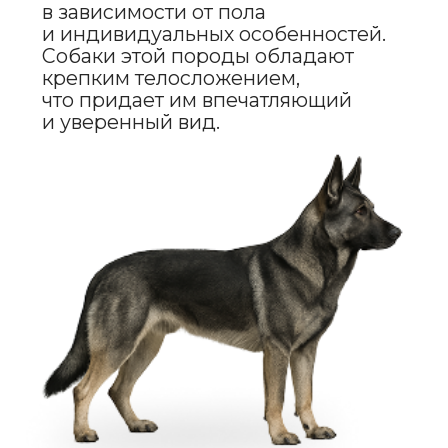
Эти собаки обладают ярко
выраженным инстинктом защиты,
но при этом они спокойно
относятся к членам своей семьи,
включая детей.
Восточноевропейские овчарки
могут быть настороженными
с незнакомыми людьми
и животными, что делает их
отличными охранниками. Однако
правильная социализация
и обучение помогают им оставаться
спокойными и уверенными
в различных ситуациях.
Восточноевропейская овчарка
нуждается в строгом
и последовательном воспитании.