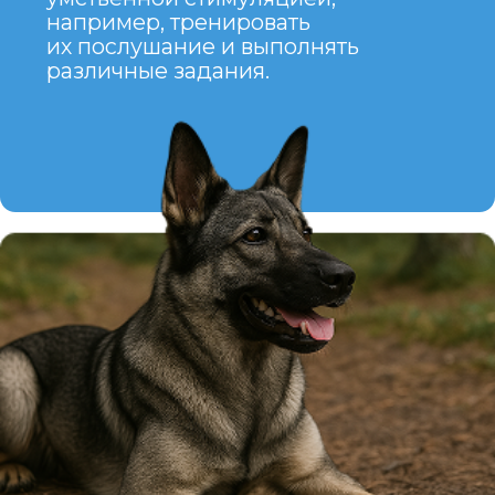
ВОСТОЧНОЕВРОПЕЙСКАЯ
ОВЧАРКА —
это отличная порода
для людей, которые ищут
умную, сильную и преданную
собаку. Эти собаки могут стать
великолепными компаньонами
и защитниками для активных
владельцев, готовых
обеспечить своим питомцам
должное внимание
и воспитание. Они идеально
подходят для людей, которые
нуждаются в верном
защитнике, готовом стать
не только надежным