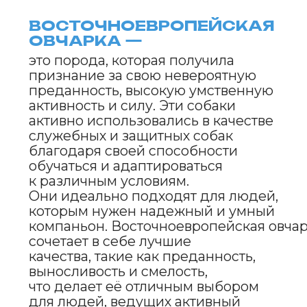
Восточноевропейская овчарка была
выведена в Советском Союзе
в середине XX века. Основной целью было
создание рабочей собаки, способной
выполнять задачи,
требующие высокой выносливости
и интеллектуальных способностей.
Порода была выведена путем
скрещивания немецкой овчарки