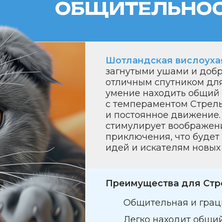
приключения, что будет способств
идей и искателям новых горизонтов
Преимущества для Стрельцов:
Общительная и грациозная.
Легко находит общий язык с лю
Стимулирует воображение и вд
на творческие приключения.
КУН:
ВЕЛИЧЕСТВО И ДРУ