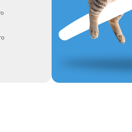
торый в своей природе стремится к свободе, приклю
равятся яркие эмоции, нестандартные ситуации и с