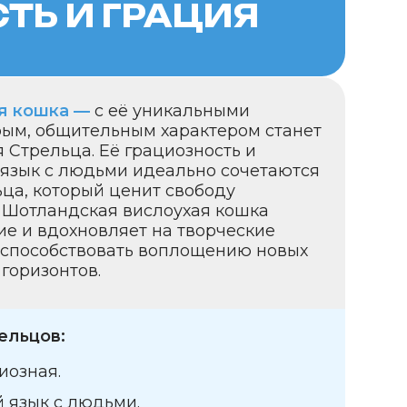
овать воплощению новых
.
дьми.
охновляет
ЖЕЛЮБИЕ