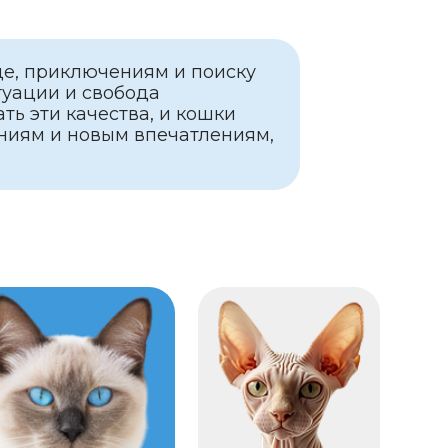
ства, и кошки
ым впечатлениям,
4