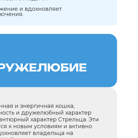
гичная кошка,
ужелюбный характер
рактер Стрельца. Эти
 условиям и активно
 владельца на
ы излучают уверенность и
ение к новому и
ловиям.
утешествиям