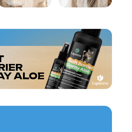
OE
 ГРАЦИЯ
с её уникальными
льным характером станет
Её грациозность и
ьми идеально сочетаются
й ценит свободу
ая вислоухая кошка
вляет на творческие