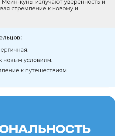
ЛЬНОСТЬ
ей утончённой грацией
лает её прекрасным
кая шерсть
здают атмосферу тепла
 пробуждает желание
мелые решения
изко и понятно
т атмосферу тепла