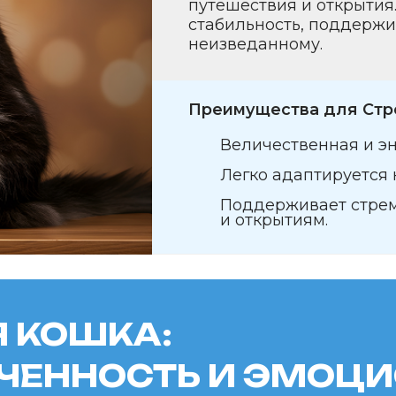
ОШКА:
ННОСТЬ И ЭМОЦИОНА
Бирманская кошка —
славится сво
и эмоциональной глубиной, что де
компаньоном для Стрельца. Её мяг
и выразительные голубые глаза со
и искренности. Бирманская кошка
исследовать мир, вдохновляя на с
и творческие свершения, что так бл
Стрельцам.
Преимущества для Стрельцов:
Утончённая и грациозная.
Эмоциональная глубина создаё
и искренности.