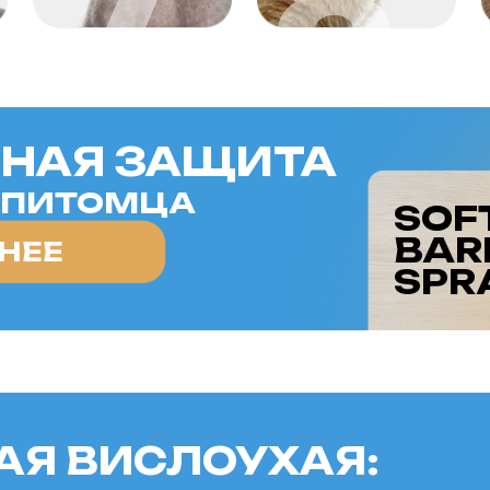
BARRIER
Е
SPRAY AL
ВИСЛОУХАЯ:
ОБЩИТЕЛЬНОСТЬ И
Шотландская вислоухая кошка —
загнутыми ушами и добрым, общите
отличным спутником для Стрельца. 
умение находить общий язык с люд
с темпераментом Стрельца, которы
и постоянное движение. Шотландск
стимулирует воображение и вдохно