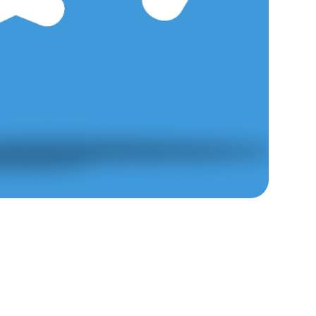
чениям и поиску
вобода