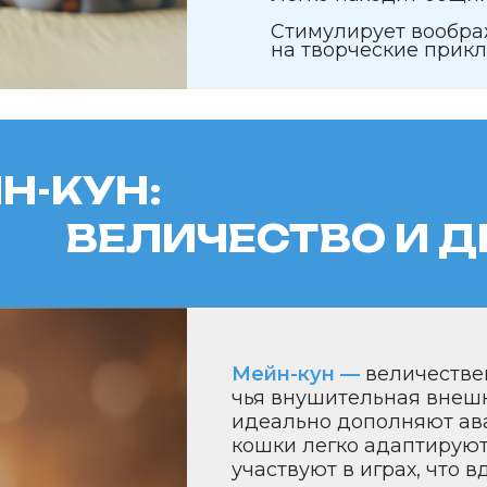
Мейн-кун —
величественная и энер
чья внушительная внешность и др
идеально дополняют авантюрный ха
кошки легко адаптируются к новым
участвуют в играх, что вдохновляет
путешествия и открытия. Мейн-кун
стабильность, поддерживая стремл
неизведанному.
Преимущества для Стрельцов:
Величественная и энергичная.
Легко адаптируется к новым ус
Поддерживает стремление к п
и открытиям.