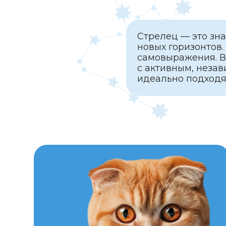
самовыражения. Выбор 
с активным, независим
идеально подходят для
1