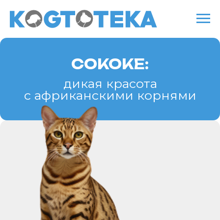
СОКОКЕ:
дикая красота
с африканскими корнями