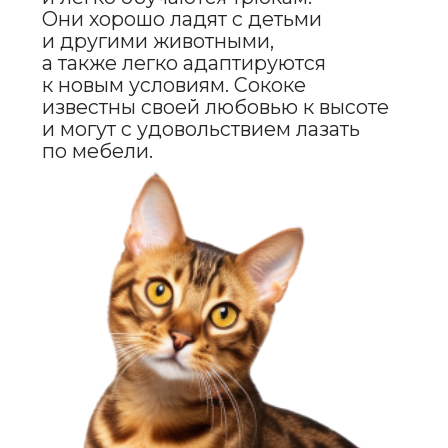
TENDER
TOUCH
МЯГКИЙ
ШАМПУНЬ
ДЛЯ СОБАК
И КОШЕК
ПОДРОБНЕЕ
ERID: 2VtzqwqYoDE