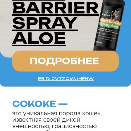
это уникальная порода кошек,
известная своей дикой
внешностью, грациозностью
и дружелюбным характером.
Эти кошки сочетают в себе
природную красоту, энергичность
и преданность своим хозяевам.
Сококе — это настоящие
африканские красавцы,
которые становятся любимцами
в любой семье.
ИСТОРИЯ ПОРОДЫ