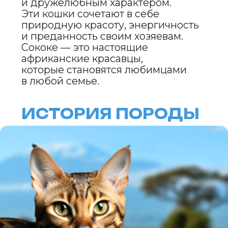
Сококе родом из Кении, где он жил
в дикой природе в лесах Сококе.
Порода была обнаружена в 1970-х
годах, когда местные жители
начали приручать этих кошек.
В 1990-х годах сококе были
завезены в Европу, где началась
их популяризация. Порода была
официально признана в 1993 году.
ВНЕШНИЙ ВИД
Сококе — это кошка среднего
размера с изящным,
но мускулистым телом. Их шерсть
короткая, плотная и блестящая,
с окрасом табби (полосатым
или пятнистым). Глаза большие,
миндалевидные, цвет варьируется