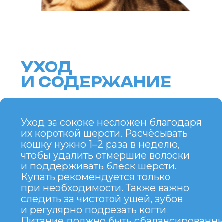
ПЛЮСЫ И МИНУСЫ
ПОРОДЫ
ПЛЮСЫ
Уникальная внешность с диким
окрасом.
Энергичный, игривый
и дружелюбный характер.
Хорошо ладит с детьми
и другими животными.
Лёгкость в уходе благодаря
короткой шерсти.
МИНУСЫ
Может быть слишком активным
для спокойных хозяев.
Требует внимания и общения,