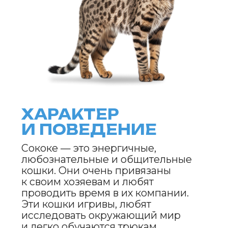
Уход за сококе несложен благодаря
их короткой шерсти. Расчёсывать
кошку нужно 1–2 раза в неделю,
чтобы удалить отмершие волоски
и поддерживать блеск шерсти.
Купать рекомендуется только
при необходимости. Также важно
следить за чистотой ушей, зубов
и регулярно подрезать когти.
Питание должно быть сбалансированным,
с учётом
их активности и потребностей.