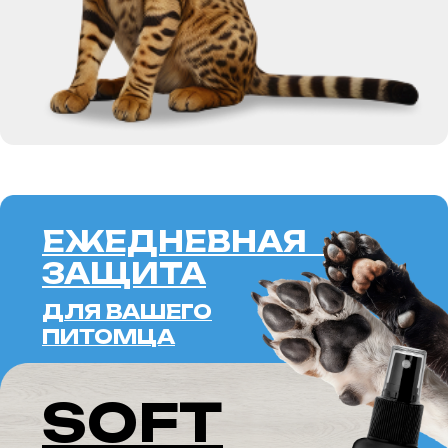
ЕЖЕДНЕВНАЯ
ЗАЩИТА
ДЛЯ ВАШЕГО
ПИТОМЦА
SOFT
BARRIER
SPRAY
ALOE
ПОДРОБНЕЕ
ERID: 2VTZQWJHFHW
СОКОКЕ —