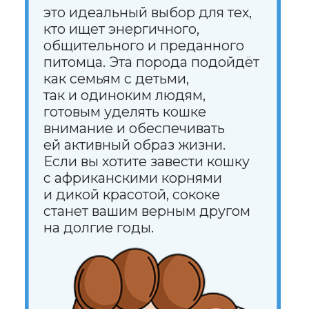
Прививки для кошек
Каталог
Здоровье
Диагностика
Лечение
Питание
Уход
Поведение
Разведение
Выбор питомца
Обзоры
Советы
Профессионалам
Спонсорство и реклама
Продвижение клиник
Грумминг-салоны
Персональная страница
ветеринарного врача
Персональная страница питомника
О нас
Стать соавтором или экспертом
Спонсорство или реклама
Продвижение клиники
#КогтотекаИстория
История на лапках
Юридическая информация
+7 (920) 028-22-48
rus2project@gmail.com
Создание, поддержка
и продвижение сайтов