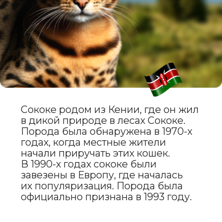
от жёлтого до зелёного. Уши
средние, широко расставленные,
с закруглёнными кончиками.
ХАРАКТЕР
И ПОВЕДЕНИЕ
Сококе — это энергичные,
любознательные и общительные
кошки. Они очень привязаны
к своим хозяевам и любят
проводить время в их компании.
Эти кошки игривы, любят
исследовать окружающий мир
и легко обучаются трюкам.