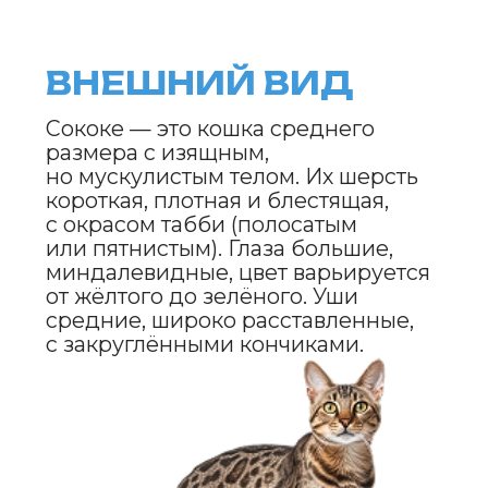
Они хорошо ладят с детьми
и другими животными,
а также легко адаптируются
к новым условиям. Сококе
известны своей любовью к высоте
и могут с удовольствием лазать
по мебели.
УХОД
И СОДЕРЖАНИЕ