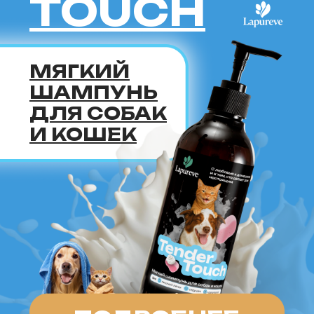
это идеальный выбор для тех,
кто ищет энергичного,
общительного и преданного
питомца. Эта порода подойдёт
как семьям с детьми,
так и одиноким людям,
готовым уделять кошке
внимание и обеспечивать
ей активный образ жизни.
Если вы хотите завести кошку
с африканскими корнями
и дикой красотой, сококе
станет вашим верным другом
на долгие годы.