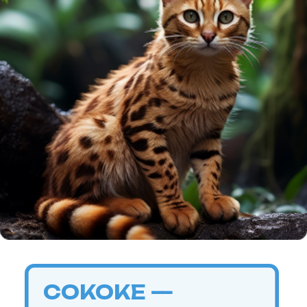
ИНФОРМАЦИЯ О СОБЛЮДЕНИИ АВТОРСКИХ ПРАВ
Кошки
Имена
Топ пород
Породы
Знаки зодиака
Заболевания
Стартовый набор для кошки
Опасные и безопасные растения
для кошек
Прививки для кошек
Собаки
Имена
Топ пород
Породы
Знаки зодиака
Стартовый набор для собаки