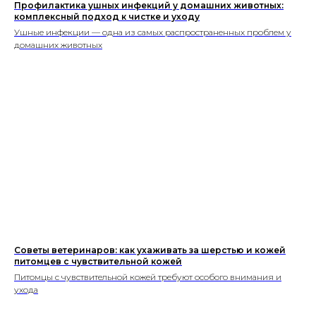
Профилактика ушных инфекций у домашних животных:
комплексный подход к чистке и уходу
Ушные инфекции — одна из самых распространенных проблем у
домашних животных
Советы ветеринаров: как ухаживать за шерстью и кожей
питомцев с чувствительной кожей
Питомцы с чувствительной кожей требуют особого внимания и
ухода