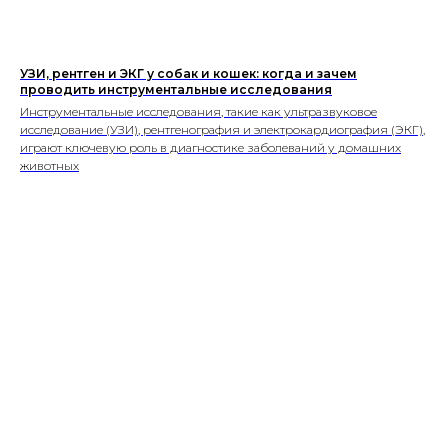
ветеринарного врача
Персональная страница питомника
О нас
Стать соавтором или экспертом
Спонсорство или реклама
Продвижение клиники
УЗИ, рентген и ЭКГ у собак и кошек: когда и зачем
#КогтотекаИстория
проводить инструментальные исследования
История на лапках
Юридическая информация
Инструментальные исследования, такие как ультразвуковое
+7 (920) 028-22-48
rus2project@gmail.com
исследование (УЗИ), рентгенография и электрокардиография (ЭКГ),
Создание, поддержка
и продвижение сайтов
играют ключевую роль в диагностике заболеваний у домашних
животных