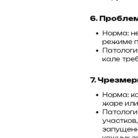
6. Пробле
Норма: н
режиме п
Патология
кале тре
7. Чрезмер
Норма: к
жаре или
Патологи
участков
запущенн
кожных з