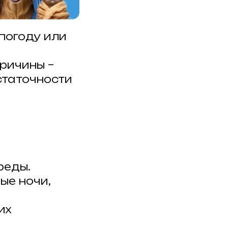
погоду или
ричины –
статочности
реды.
ые ночи,
их