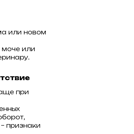
ма или новом
в моче или
еринару.
утствие
чаще при
енных
оборот,
 – признаки