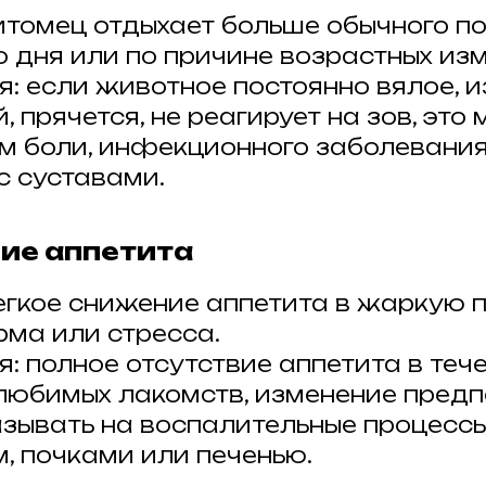
итомец отдыхает больше обычного п
о дня или по причине возрастных из
я: если животное постоянно вялое, и
 прячется, не реагирует на зов, это
м боли, инфекционного заболевания
с суставами.
ние аппетита
егкое снижение аппетита в жаркую по
рма или стресса.
: полное отсутствие аппетита в тече
 любимых лакомств, изменение пред
азывать на воспалительные процессы
, почками или печенью.