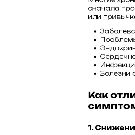
сначала про
или привычка
Заболева
Проблемы
Эндокрин
Сердечно
Инфекцио
Болезни 
Как отл
симптом
1. Снижен