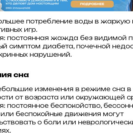
ольшее потребление воды в жаркую 
ивных игр.
я: постоянная жажда без видимой п
й симптом диабета, почечной недо
кринных нарушений.
ния сна
ебольшие изменения в режиме сна в
сти от возраста или окружающей с
я: постоянное беспокойство, бессонн
 или беспокойные движения могут
ьствовать о боли или неврологическ
ях.