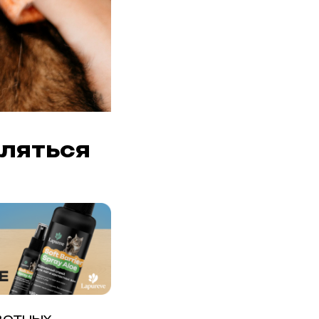
вляться
вотных