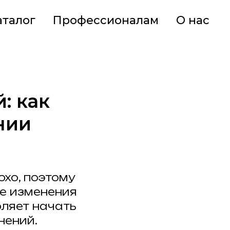
аталог
Профессионалам
О нас
: как
нии
охо, поэтому
е изменения
оляет начать
нений.