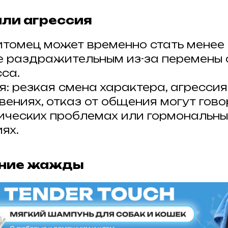
или агрессия
итомец может временно стать менее
е раздражительным из-за перемены 
сса.
я: резкая смена характера, агрессия
ениях, отказ от общения могут говор
ических проблемах или гормональны
ях.
ение жажды