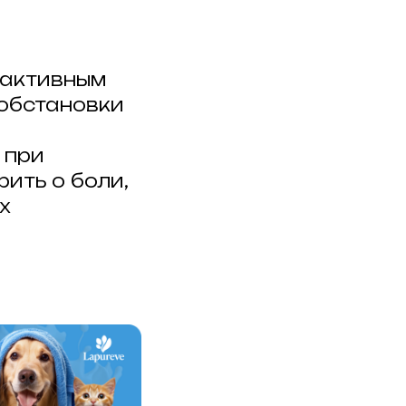
 активным
обстановки
 при
ить о боли,
х