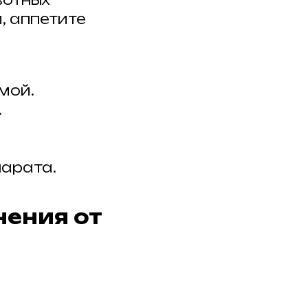
, аппетите
мой.
.
парата.
нения от