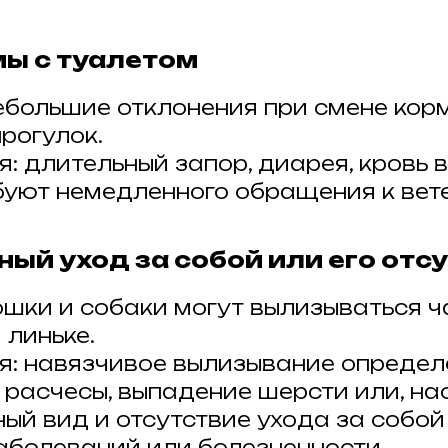
мы с туалетом
ебольшие отклонения при смене кор
рогулок.
: длительный запор, диарея, кровь 
буют немедленного обращения к вет
ный уход за собой или его отс
ошки и собаки могут вылизываться 
 линьке.
я: навязчивое вылизывание определ
, расчесы, выпадение шерсти или, на
ый вид и отсутствие ухода за собой
аболеваний или болезненности.