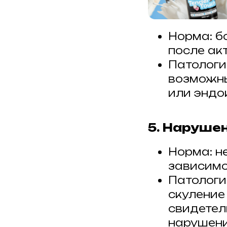
Норма: б
после акт
Патологи
возможны
или эндо
5. Наруше
Норма: н
зависимо
Патологи
скуление
свидетел
нарушени