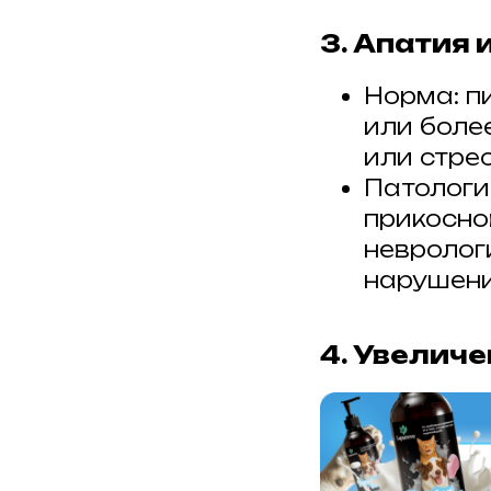
3. Апатия 
Норма: п
или боле
или стре
Патологи
прикоснов
невролог
нарушени
4. Увелич