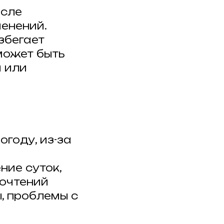
осле
менений.
збегает
 может быть
 или
году, из-за
ние суток,
почтений
, проблемы с