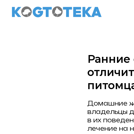
Ранние 
отличит
питомца
Домашние жи
владельцы 
в их поведе
лечение на 