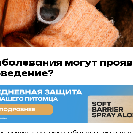
аболевания могут проя
оведение?
ические и острые заболевания у жи