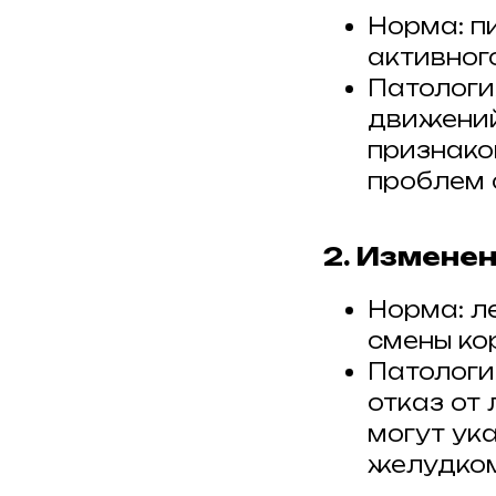
Норма: п
активног
Патологи
движений,
признако
проблем 
2. Измене
Норма: л
смены ко
Патология
отказ от
могут ук
желудком