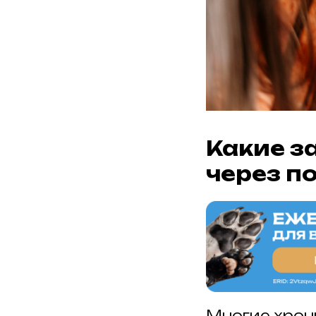
Какие з
через п
Многие хрон