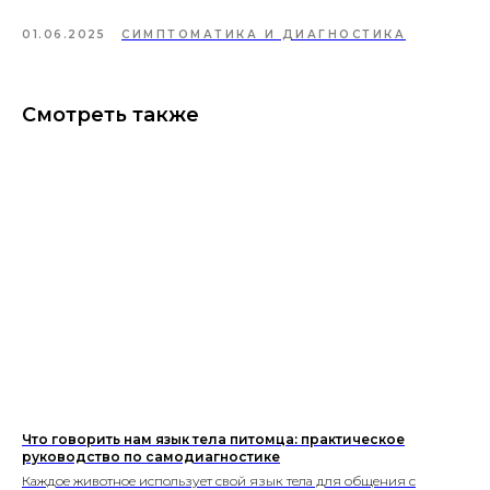
01.06.2025
СИМПТОМАТИКА И ДИАГНОСТИКА
Смотреть также
ИНФОРМАЦИЯ О СОБЛЮДЕНИИ АВТОРСКИХ ПРАВ
Кошки
Имена
Топ пород
Породы
Знаки зодиака
Заболевания
Стартовый набор для кошки
Опасные и безопасные растения
для кошек
Прививки для кошек
Собаки
Имена
Топ пород
Породы
Знаки зодиака
Стартовый набор для собаки
Прививки для кошек
Что говорить нам язык тела питомца: практическое
Каталог
руководство по самодиагностике
Здоровье
Каждое животное использует свой язык тела для общения с
Диагностика