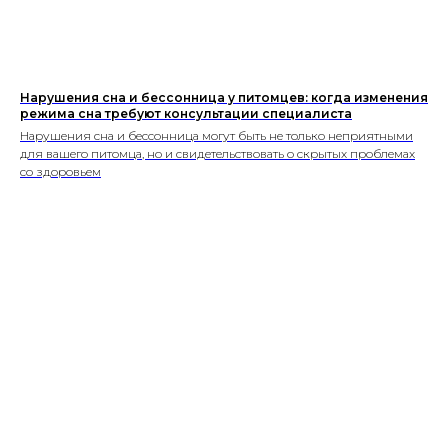
Нарушения сна и бессонница у питомцев: когда изменения
режима сна требуют консультации специалиста
Нарушения сна и бессонница могут быть не только неприятными
для вашего питомца, но и свидетельствовать о скрытых проблемах
со здоровьем