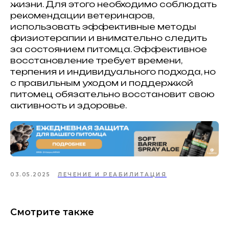
жизни. Для этого необходимо соблюдать
рекомендации ветеринаров,
использовать эффективные методы
физиотерапии и внимательно следить
за состоянием питомца. Эффективное
восстановление требует времени,
терпения и индивидуального подхода, но
с правильным уходом и поддержкой
ИНФОРМАЦИЯ О СОБЛЮДЕНИИ АВТОРСКИХ ПРАВ
Кошки
питомец обязательно восстановит свою
Имена
активность и здоровье.
Топ пород
Породы
Знаки зодиака
Заболевания
Стартовый набор для кошки
Опасные и безопасные растения
для кошек
Прививки для кошек
Собаки
Имена
Топ пород
03.05.2025
ЛЕЧЕНИЕ И РЕАБИЛИТАЦИЯ
Породы
Знаки зодиака
Стартовый набор для собаки
Прививки для кошек
Каталог
Здоровье
Смотрите также
Диагностика
Лечение
Питание