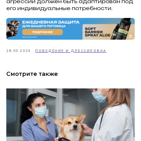
агрессии должен быть адаптирован под
его индивидуальные потребности.
28.05.2025
ПОВЕДЕНИЕ И ДРЕССИРОВКА
Смотрите также
ИНФОРМАЦИЯ О СОБЛЮДЕНИИ АВТОРСКИХ ПРАВ
Кошки
Имена
Топ пород
Породы
Знаки зодиака
Заболевания
Стартовый набор для кошки
Опасные и безопасные растения
для кошек
Прививки для кошек