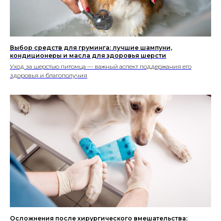
ветеринарного врача
Персональная страница питомника
О нас
Стать соавтором или экспертом
Спонсорство или реклама
Продвижение клиники
#КогтотекаИстория
История на лапках
Выбор средств для груминга: лучшие шампуни,
Юридическая информация
кондиционеры и масла для здоровья шерсти
+7 (920) 028-22-48
rus2project@gmail.com
Уход за шерстью питомца — важный аспект поддержания его
Создание, поддержка
и продвижение сайтов
здоровья и благополучия
Осложнения после хирургического вмешательства: