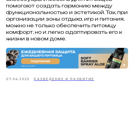
Спонсорство или реклама
помогают создать гармонию между
Продвижение клиники
#КогтотекаИстория
функциональностью и эстетикой. Так, при
История на лапках
Юридическая информация
организации зоны отдыха, игр и питания,
+7 (920) 028-22-48
rus2project@gmail.com
можно не только обеспечить питомцу
Создание, поддержка
и продвижение сайтов
комфорт, но и легко адаптировать его к
жизни в новом доме.
07.04.2025
РАЗВЕДЕНИЕ И РАЗВИТИЕ