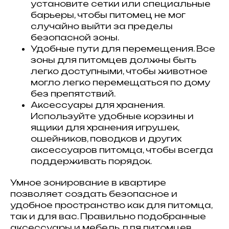
Кошки
установите сетки или специальные
Имена
барьеры, чтобы питомец не мог
Топ пород
Породы
случайно выйти за пределы
Знаки зодиака
Заболевания
безопасной зоны.
Стартовый набор для кошки
Опасные и безопасные растения
Удобные пути для перемещения. Все
для кошек
Прививки для кошек
зоны для питомцев должны быть
Собаки
легко доступными, чтобы животное
Имена
Топ пород
могло легко перемещаться по дому
Породы
Знаки зодиака
без препятствий.
Стартовый набор для собаки
Прививки для кошек
Аксессуары для хранения.
Каталог
Используйте удобные корзины и
Здоровье
Диагностика
ящики для хранения игрушек,
Лечение
Питание
ошейников, поводков и других
Уход
Поведение
аксессуаров питомца, чтобы всегда
Разведение
Выбор питомца
поддерживать порядок.
Обзоры
Советы
Профессионалам
Умное зонирование в квартире
Спонсорство и реклама
Продвижение клиник
позволяет создать безопасное и
Грумминг-салоны
Персональная страница
удобное пространство как для питомца,
ветеринарного врача
Персональная страница питомника
так и для вас. Правильно подобранные
О нас
аксессуары и мебель для питомцев
Стать соавтором или экспертом