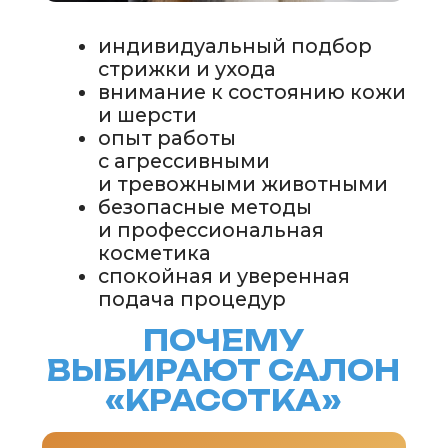
Грумминг-салоны
Персональная страница
ветеринарного врача
Персональная страница питомника
О нас
Стать соавтором или экспертом
Спонсорство или реклама
Продвижение клиники
#КогтотекаИстория
История на лапках
Юридическая информация
+7 (920) 028-22-48
rus2project@gmail.com
Создание, поддержка
и продвижение сайтов