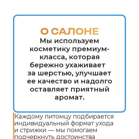
Каждому питомцу подбирается
индивидуальный формат ухода
и стрижки — мы помогаем
подчеркнуть достоинства
внешности и скорректировать
особенности породы.
Салон работает даже с очень
агрессивными животными,
применяя безопасные
и деликатные методы.
ОСНОВНЫЕ
НАПРАВЛЕНИЯ
УСЛУГ
Комплексный уход для
собак
Комплексный уход для
йоркширского
терьера
Комплексный уход для
шпица