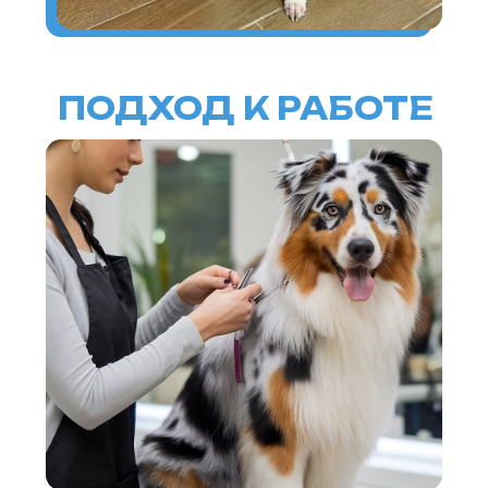
ИНФОРМАЦИЯ О СОБЛЮДЕНИИ АВТОРСКИХ ПРАВ
Кошки
Имена
Топ пород
Породы
Знаки зодиака
Заболевания
Стартовый набор для кошки
Опасные и безопасные растения
для кошек
Прививки для кошек
Собаки
Имена
Топ пород
Породы
Знаки зодиака
Стартовый набор для собаки
Прививки для кошек
Каталог
Здоровье
Диагностика
Лечение
Питание
Уход
Поведение
Разведение
Выбор питомца
Обзоры
Советы
Профессионалам
Спонсорство и реклама
Продвижение клиник