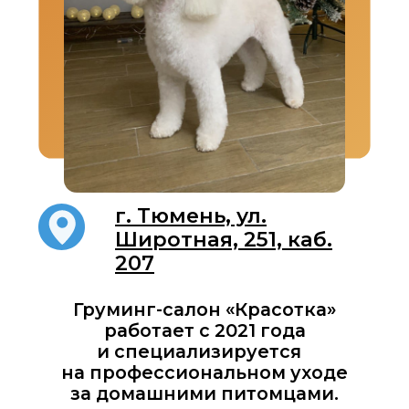
г. Тюмень, ул.
Широтная, 251, каб.
207
Груминг-салон «Красотка»
работает с 2021 года
и специализируется
на профессиональном уходе
за домашними питомцами.
О САЛОНЕ
Мы используем
косметику премиум-
класса, которая
бережно ухаживает
за шерстью, улучшает
ее качество и надолго
оставляет приятный
аромат.