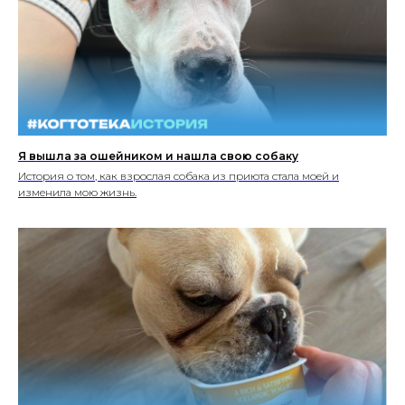
Я вышла за ошейником и нашла свою собаку
История о том, как взрослая собака из приюта стала моей и
изменила мою жизнь.
ИНФОРМАЦИЯ О СОБЛЮДЕНИИ АВТОРСКИХ ПРАВ
Кошки
Имена
Топ пород
Породы
Знаки зодиака
Заболевания
Стартовый набор для кошки
Опасные и безопасные растения
для кошек
Прививки для кошек
Собаки
Имена
Топ пород
Породы