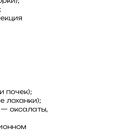
рки);
;
фекция
 почек);
 лоханки);
 — оксалаты,
ционном