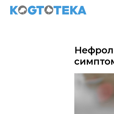
Нефроли
симпто