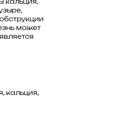
ы кальция,
узыре,
 обструкции
езнь может
оявляется
, кальция,