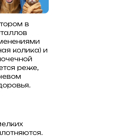
тором в
сталлов
зменениями
ая колика) и
почечной
ется реже,
чевом
доровья.
мелких
плотняются.