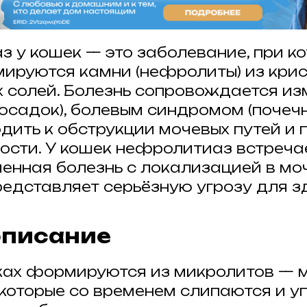
 у кошек — это заболевание, при ко
ируются камни (нефролиты) из кри
 солей. Болезнь сопровождается и
 осадок), болевым синдромом (почечн
дить к обструкции мочевых путей и 
ости. У кошек нефролитиаз встреча
енная болезнь с локализацией в мо
редставляет серьёзную угрозу для з
описание
ках формируются из микролитов — 
 которые со временем слипаются и у