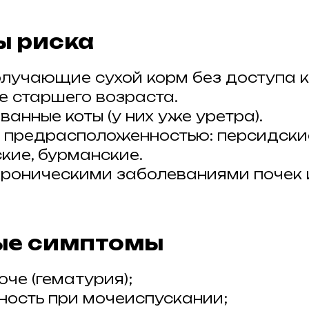
ы риска
олучающие сухой корм без доступа к
 старшего возраста.
анные коты (у них уже уретра).
 предрасположенностью: персидски
кие, бурманские.
хроническими заболеваниями почек 
ые симптомы
оче (гематурия);
ность при мочеиспускании;