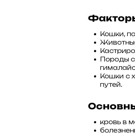
Фактор
Кошки, п
Животные
Кастриров
Породы с
гималайс
Кошки с 
путей.
Основн
кровь в м
болезнен