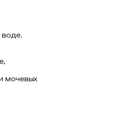
 воде.
е,
и мочевых