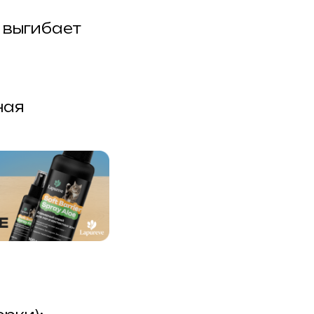
, выгибает
ная