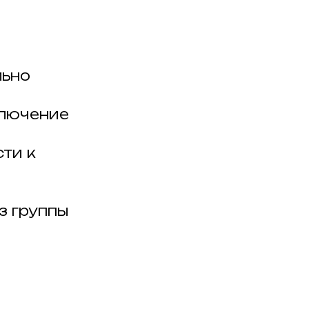
льно
ключение
ти к
з группы