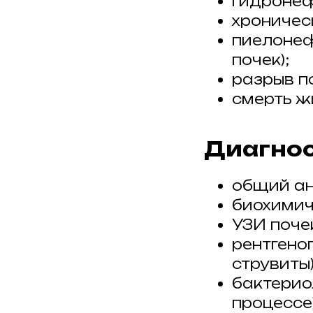
гидронеф
хроничес
пиелонеф
почек);
разрыв п
смерть ж
Диагнос
общий ана
биохимич
УЗИ поче
рентгено
струвиты)
бактерио
процессе)