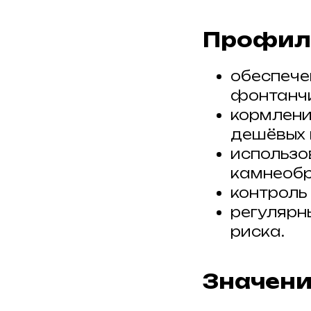
Профил
обеспече
фонтанчи
кормлени
дешёвых 
использо
камнеоб
контроль
регулярн
риска.
Значени