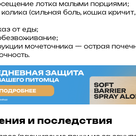
осещение лотка малыми порциями;
колика (сильная боль, кошка кричит
каз от еды;
 обезвоживание;
рукции мочеточника — острая почеч
очность.
ния и последствия