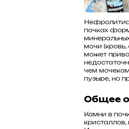
Нефролитиаз
почках форм
минеральных
мочи (кровь,
может приво
недостаточн
чем мочекам
пузыре, но п
Общее 
Камни в поч
кристаллов,