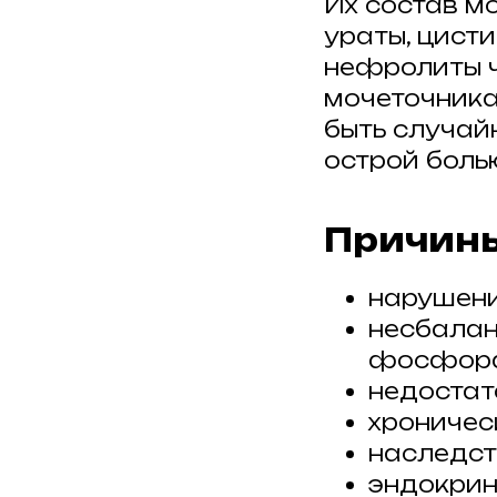
Их состав мо
ураты, цисти
нефролиты ч
мочеточника
быть случай
острой боль
Причины
нарушени
несбалан
фосфора
недостат
хроничес
наследст
эндокрин