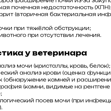
роз (расширение почки из-за закупо
кая почечная недостаточность (ХПН)
рит (вторичная бактериальная ин
очки при тяжёлой обструкции;
ивотного при отсутствии лечения.
тика у ветеринара
лиз мочи (кристаллы, кровь, белок);
еский анализ крови (оценка функции
к (обнаружение камней и расширение
графия (камни, видимые на рентгене
;
логический посев мочи (при инфек
.