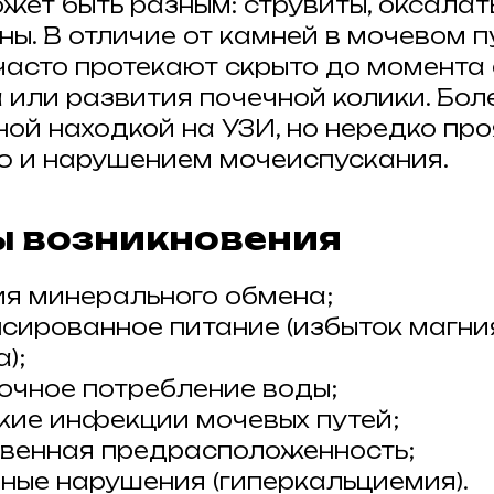
жет быть разным: струвиты, оксалат
ны. В отличие от камней в мочевом п
асто протекают скрыто до момента
 или развития почечной колики. Бол
ной находкой на УЗИ, но нередко пр
ю и нарушением мочеиспускания.
 возникновения
я минерального обмена;
сированное питание (избыток магния
);
очное потребление воды;
кие инфекции мочевых путей;
венная предрасположенность;
ные нарушения (гиперкальциемия).