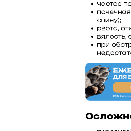
частое п
почечная 
спину);
рвота, от
вялость,
при обст
недостат
Осложне