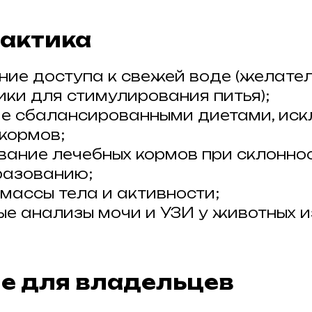
актика
ние доступа к свежей воде (желате
ки для стимулирования питья);
е сбалансированными диетами, ис
кормов;
вание лечебных кормов при склоннос
разованию;
 массы тела и активности;
ые анализы мочи и УЗИ у животных и
е для владельцев