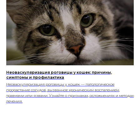
Персональная страница
ветеринарного врача
Персональная страница питомника
О нас
Стать соавтором или экспертом
Спонсорство или реклама
Продвижение клиники
#КогтотекаИстория
История на лапках
Юридическая информация
+7 (920) 028-22-48
rus2project@gmail.com
Создание, поддержка
и продвижение сайтов
Неоваскуляризация роговицы у кошек: причины,
симптомы и профилактика
Неоваскуляризация роговицы у кошек — патологическое
прорастание сосудов, вызванное хроническим воспалением,
травмами или язвами. Узнайте о признаках, осложнениях и методах
лечения.