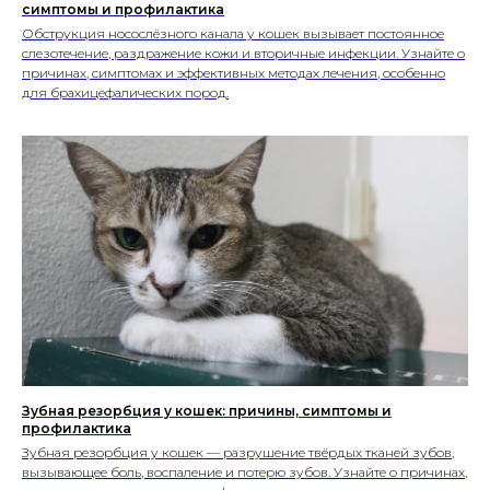
Разведение
симптомы и профилактика
Выбор питомца
Обзоры
Обструкция носослёзного канала у кошек вызывает постоянное
Советы
слезотечение, раздражение кожи и вторичные инфекции. Узнайте о
Профессионалам
причинах, симптомах и эффективных методах лечения, особенно
Спонсорство и реклама
Продвижение клиник
для брахицефалических пород.
Грумминг-салоны
Персональная страница
ветеринарного врача
Персональная страница питомника
О нас
Стать соавтором или экспертом
Спонсорство или реклама
Продвижение клиники
#КогтотекаИстория
История на лапках
Юридическая информация
+7 (920) 028-22-48
rus2project@gmail.com
Создание, поддержка
и продвижение сайтов
Зубная резорбция у кошек: причины, симптомы и
профилактика
Зубная резорбция у кошек — разрушение твёрдых тканей зубов,
вызывающее боль, воспаление и потерю зубов. Узнайте о причинах,