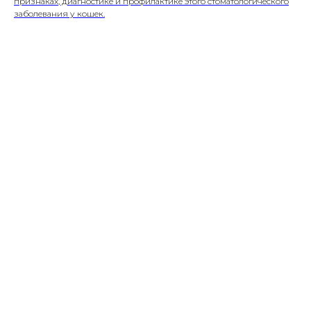
признаках, диагностике и профилактике этого стоматологического
заболевания у кошек.