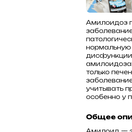
Амилоидоз п
заболевание
патологичес
нормальную 
дисфункции.
амилоидоза,
только печен
заболевание
учитывать п
особенно у 
Общее оп
Амилоид — э