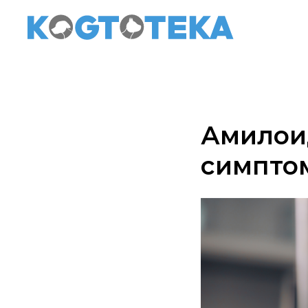
Амилоид
симпто