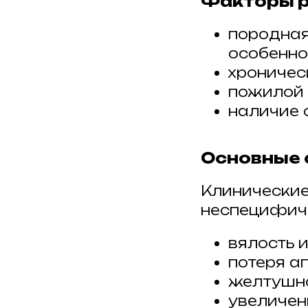
Факторы 
породная
особенно
хроничес
пожилой 
наличие 
Основные
Клинические
неспецифичн
вялость 
потеря а
желтушно
увеличени