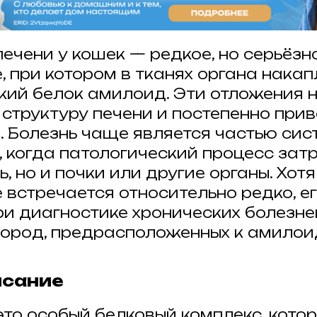
ечени у кошек — редкое, но серьёзн
, при котором в тканях органа нака
кий белок амилоид. Эти отложения
структуру печени и постепенно прив
 Болезнь чаще является частью сис
 когда патологический процесс затр
ь, но и почки или другие органы. Хотя
 встречается относительно редко, е
ри диагностике хронических болезне
пород, предрасположенных к амилои
исание
то особый белковый комплекс, кото