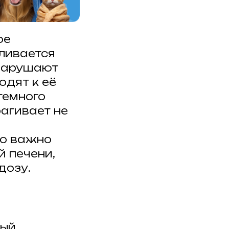
ое
пливается
 нарушают
одят к её
темного
агивает не
го важно
й печени,
дозу.
рый