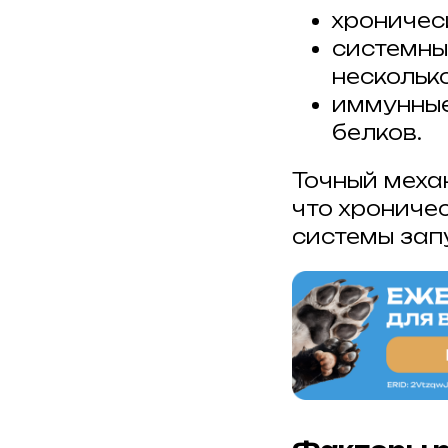
хроничес
системны
несколько
иммунные
белков.
Точный механ
что хрониче
системы зап