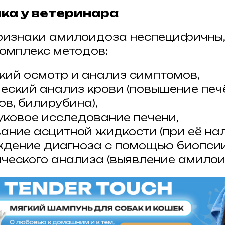
ка у ветеринара
ризнаки амилоидоза неспецифичны,
комплекс методов:
кий осмотр и анализ симптомов,
еский анализ крови (повышение печ
в, билирубина),
уковое исследование печени,
ание асцитной жидкости (при её нал
дение диагноза с помощью биопсии
ического анализа (выявление амилои