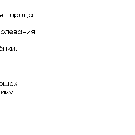
я порода
олевания,
ёнки.
кошек
ику: