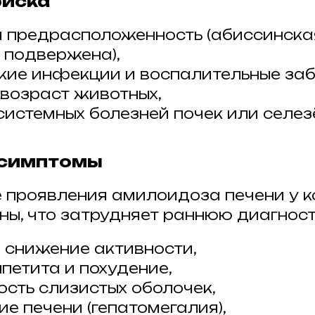
риска
 предрасположенность (абиссинска
 подвержена),
кие инфекции и воспалительные заб
возраст животных,
системных болезней почек или селез
 симптомы
 проявления амилоидоза печени у 
ы, что затрудняет раннюю диагност
и снижение активности,
ппетита и похудение,
сть слизистых оболочек,
е печени (гепатомегалия),