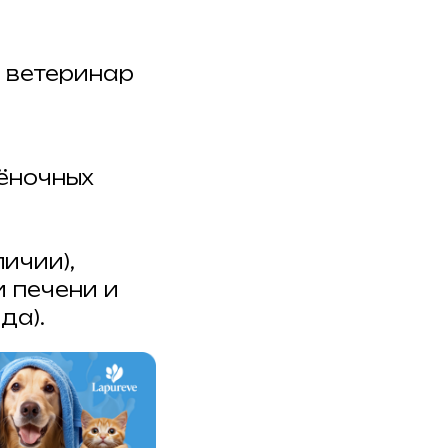
 ветеринар
ёночных
ичии),
 печени и
да).