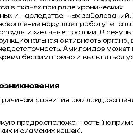
ся в тканях при ряде хронических
ных и наследственных заболеваний. 
накопление нарушает работу гепато
сосуды и желчные протоки. В резуль
ункциональная активность органа, 
недостаточность. Амилоидоз может 
время бессимптомно и выявляться у
.
озникновения
причинам развития амилоидоза печ
скую предрасположенность (наприме
ких и сиамских кошек),