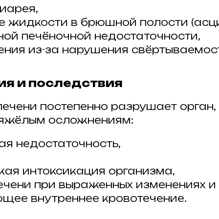
диарея,
е жидкости в брюшной полости (асци
ой печёночной недостаточности,
ения из-за нарушения свёртываемост
я и последствия
ечени постепенно разрушает орган,
тяжёлым осложнениям:
ая недостаточность,
кая интоксикация организма,
ечени при выраженных изменениях и
щее внутреннее кровотечение.