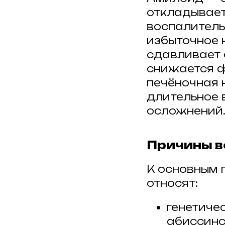
откладывает
воспалитель
избыточное 
сдавливает 
снижается ф
печёночная 
длительное 
осложнений
Причины в
К основным 
относят:
генетиче
абиссинс