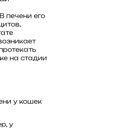
В печени его
цитов,
тате
возникает
протекать
же на стадии
ени у кошек
р, у