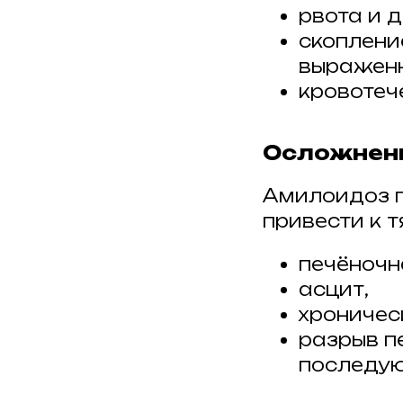
рвота и 
скоплени
выраженн
кровотеч
Осложнени
Амилоидоз п
привести к 
печёночн
асцит,
хроничес
разрыв п
последую