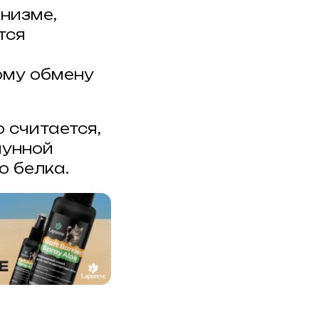
низме,
тся
ому обмену
 считается,
мунной
о белка.