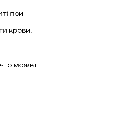
т) при
и крови.
 что может