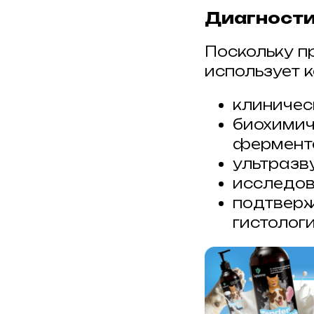
Диагности
Поскольку п
использует 
клиничес
биохимич
ферменто
ультразв
исследов
подтверж
гистолог