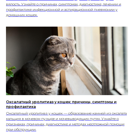
вялость. Узнайте о причинах, симптомах, диагностике, лечении и
профилактике инфекционной и аспирационной пневмонии у
домашних кошек.
Оксалатный уролитиаз у кошек: причины, симптомы и
профилактика
Оксалатный уролитиаз у кошек — образование камней из оксалата
кальция в мочевом пузыре и мочевыводящих путях. Узнайте о
признаках, причинах, диагностике и методах неотложной помощи
при обструкции.