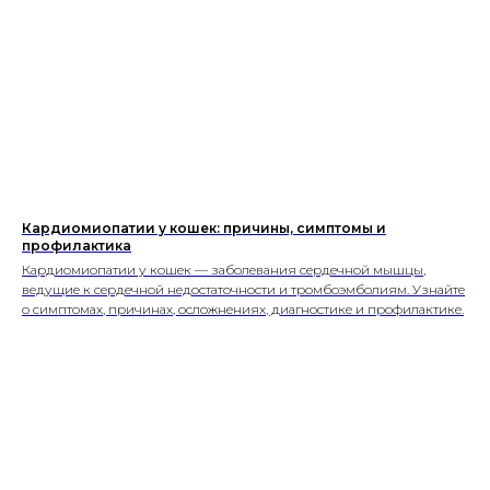
О нас
Стать соавтором или экспертом
Спонсорство или реклама
Продвижение клиники
#КогтотекаИстория
История на лапках
Юридическая информация
+7 (920) 028-22-48
rus2project@gmail.com
Создание, поддержка
и продвижение сайтов
Кардиомиопатии у кошек: причины, симптомы и
профилактика
Кардиомиопатии у кошек — заболевания сердечной мышцы,
ведущие к сердечной недостаточности и тромбоэмболиям. Узнайте
о симптомах, причинах, осложнениях, диагностике и профилактике.