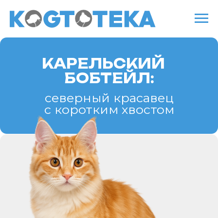
КАРЕЛЬСКИЙ
БОБТЕЙЛ:
северный красавец
с коротким хвостом