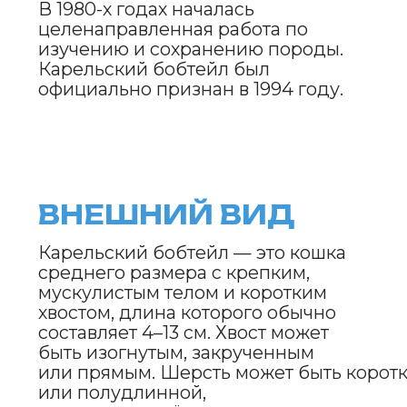
ХАРАКТЕР
И ПОВЕДЕНИЕ
Карельские бобтейлы —
это спокойные, уравновешенные
и дружелюбные кошки. Они очень
привязаны к своим хозяевам,
но при этом не навязчивы. Эти
кошки любят проводить время
в компании людей, но также ценят
свою независимость. Они хорошо
ладят с детьми и другими
животными, а также легко
адаптируются к новым условиям.
Карельские бобтейлы известны
своей любовью к природе и могут
с удовольствием гулять на поводке.