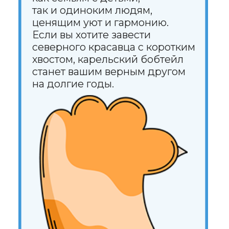
О нас
Стать соавтором или экспертом
Спонсорство или реклама
Продвижение клиники
#КогтотекаИстория
История на лапках
Юридическая информация
+7 (920) 028-22-48
rus2project@gmail.com
Создание, поддержка
и продвижение сайтов