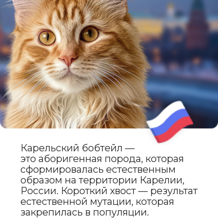
Карельский бобтейл — это кошка
среднего размера с крепким,
мускулистым телом и коротким
хвостом, длина которого обычно
составляет 4–13 см. Хвост может
быть изогнутым, закрученным
или прямым. Шерсть может быть короткой
или полудлинной,
с густым подшёрстком, что делает
её устойчивой к холоду и влаге.
Окрасы разнообразны:
от однотонных до пятнистых,
полосатых и мраморных. Глаза
большие, выразительные, цвет
гармонирует с окрасом шерсти.