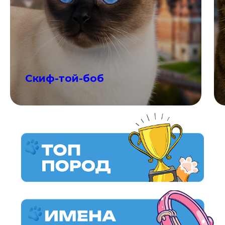
Скиф-той-боб