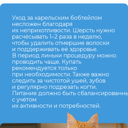
и независимый характер.
Хорошо ладит с детьми
и другими животными.
Крепкое здоровье
и выносливость.
МИНУСЫ
Может быть слишком
независимым для некоторых
хозяев.
Требует пространства для игр
и exploration.
Редкость породы, что может
затруднить приобретение
котёнка.