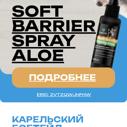
КАРЕЛЬСКИЙ
БОБТЕЙЛ —
это уникальная порода кошек,
известная своим коротким хвостом
и дикой внешностью. Эти кошки,
родом из Карелии, сочетают в себе
природную красоту, спокойный
характер и преданность своим
хозяевам. Карельские бобтейлы —
это настоящие северные красавцы,
которые становятся любимцами
в любой семье.
ИСТОРИЯ ПОРОДЫ