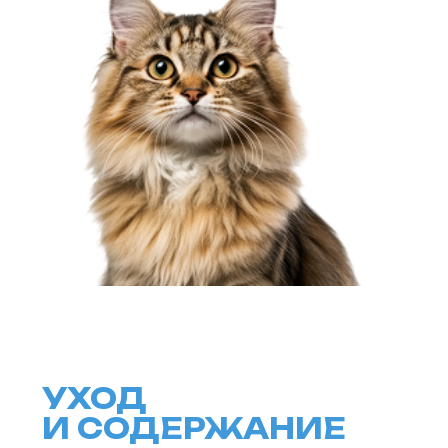
ПОДРОБНЕЕ
ERID: 2VtzqwqYoDE
ПЛЮСЫ И МИНУСЫ
ПОРОДЫ
ПЛЮСЫ
Уникальная внешность
с коротким хвостом.
Спокойный, дружелюбный