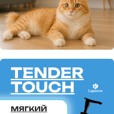
КАРЕЛЬСКИЙ
БОБТЕЙЛ —
это идеальный выбор для тех,
кто ищет спокойного,
независимого и преданного
питомца. Эта порода подойдёт
как семьям с детьми,
так и одиноким людям,
ценящим уют и гармонию.
Если вы хотите завести
северного красавца с коротким
хвостом, карельский бобтейл
станет вашим верным другом
на долгие годы.