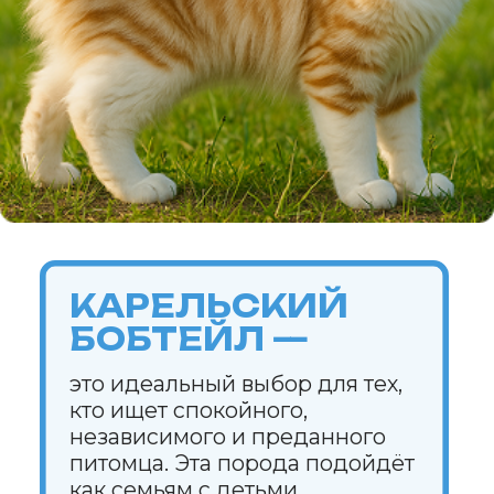
ИНФОРМАЦИЯ О СОБЛЮДЕНИИ АВТОРСКИХ ПРАВ
Кошки
Имена
Топ пород
Породы
Знаки зодиака
Заболевания
Стартовый набор для кошки
Опасные и безопасные растения
для кошек
Прививки для кошек
Собаки
Имена
Топ пород
Породы
Знаки зодиака
Стартовый набор для собаки
Прививки для кошек
Каталог
Здоровье
Диагностика
Лечение
Питание
Уход
Поведение
Разведение
Выбор питомца
Обзоры
Советы
Профессионалам
Спонсорство и реклама
Продвижение клиник
Грумминг-салоны
Персональная страница
ветеринарного врача
Персональная страница питомника