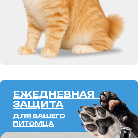
ЕЖЕДНЕВНАЯ
ЗАЩИТА
ДЛЯ ВАШЕГО
ПИТОМЦА
SOFT
BARRIER
SPRAY
ALOE
ПОДРОБНЕЕ
ERID: 2VTZQWJHFHW