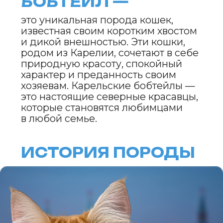
Карельский бобтейл —
это аборигенная порода, которая
сформировалась естественным
образом на территории Карелии,
России. Короткий хвост — результат
естественной мутации, которая
закрепилась в популяции.
В 1980-х годах началась
целенаправленная работа по
изучению и сохранению породы.
Карельский бобтейл был
официально признан в 1994 году.
ВНЕШНИЙ ВИД