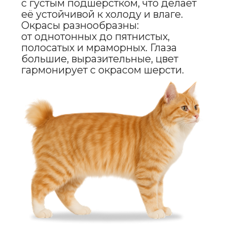
УХОД
И СОДЕРЖАНИЕ
Уход за карельским бобтейлом
несложен благодаря
их неприхотливости. Шерсть нужно
расчёсывать 1–2 раза в неделю,
чтобы удалить отмершие волоски
и поддерживать её здоровье.
В период линьки процедуру можно
проводить чаще. Купать
рекомендуется только
при необходимости. Также важно
следить за чистотой ушей, зубов
и регулярно подрезать когти.
Питание должно быть сбалансированным,
с учётом