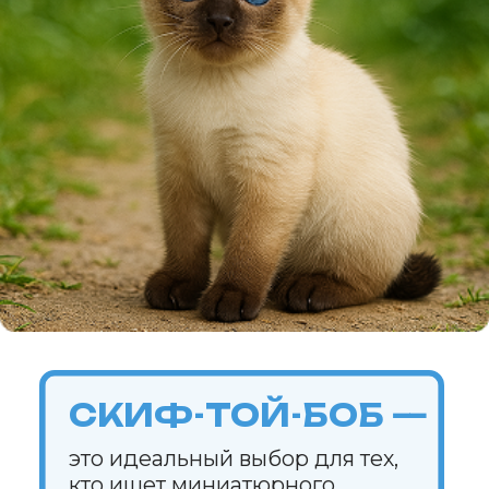
ИНФОРМАЦИЯ О СОБЛЮДЕНИИ АВТОРСКИХ ПРАВ
Кошки
Имена
Топ пород
Породы
Знаки зодиака
Заболевания
Стартовый набор для кошки
Опасные и безопасные растения
для кошек
Прививки для кошек
Собаки
Имена
Топ пород
Породы
Знаки зодиака
Стартовый набор для собаки
Прививки для кошек
Каталог
Здоровье
Диагностика
Лечение
Питание
Уход
Поведение
Разведение
Выбор питомца
Обзоры
Советы
Профессионалам