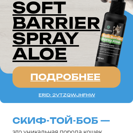
СКИФ-ТОЙ-БОБ —
это уникальная порода кошек,
известная своими миниатюрными
размерами и дружелюбным
характером. Эти кошки,
напоминающие котят даже
во взрослом возрасте, сочетают
в себе очаровательную внешность,
игривость и преданность своим хозяевам.
Скиф-той-бобы —
это идеальные компаньоны для тех,
кто мечтает о маленьком,
но энергичном питомце.
ИСТОРИЯ ПОРОДЫ