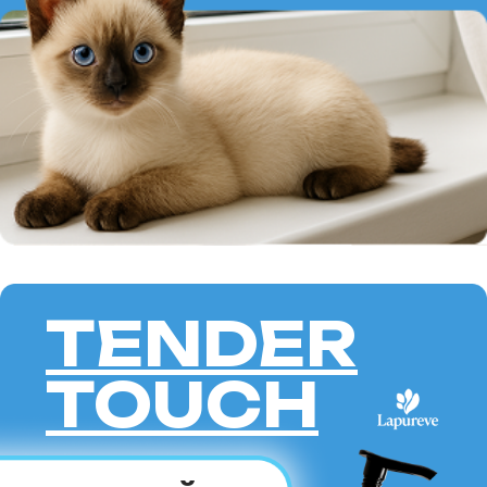
СКИФ-ТОЙ-БОБ —
это идеальный выбор для тех,
кто ищет миниатюрного,
но энергичного и преданного
питомца. Эта порода подойдёт
как семьям с детьми,
так и одиноким людям, готовым
уделять кошке внимание
и обеспечивать ей активный
образ жизни. Если вы хотите