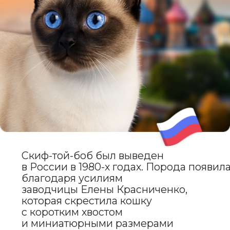
ВНЕШНИЙ ВИД
Скиф-той-боб — это кошка
миниатюрного размера, вес
которой обычно не превышает
2–2,5 кг. Их тело компактное,
но мускулистое, с короткими
лапами и коротким хвостом.
Шерсть может быть короткой
или полудлинной,
с разнообразными окрасами:
от однотонных до пятнистых,
полосатых и мраморных. Глаза
большие, выразительные, цвет
гармонирует с окрасом шерсти.