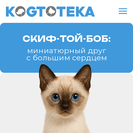
СКИФ-ТОЙ-БОБ:
миниатюрный друг
с большим сердцем