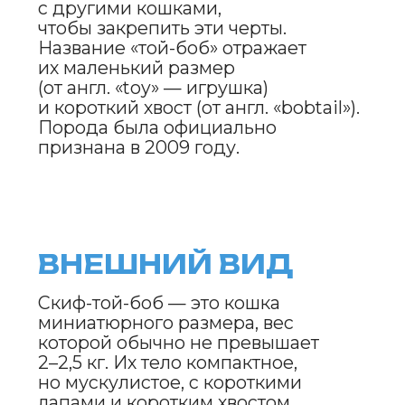
ХАРАКТЕР
И ПОВЕДЕНИЕ
Скиф-той-бобы — это энергичные,
любознательные и общительные
кошки. Они очень привязаны
к своим хозяевам и любят
проводить время в их компании.
Эти кошки игривы, любят
исследовать окружающий мир
и легко обучаются трюкам.
Они хорошо ладят с детьми
и другими животными,
а также легко адаптируются
к новым условиям. Скиф-той-бобы
известны своей преданностью
и часто следуют за хозяевами
по дому.