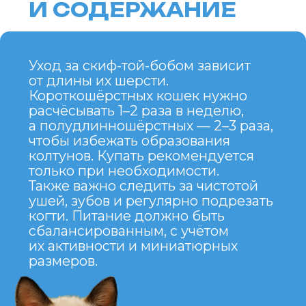
во взрослом возрасте.
Энергичный, игривый
и дружелюбный характер.
Хорошо ладит с детьми
и другими животными.
Лёгкость в уходе (зависит
от длины шерсти).
МИНУСЫ
Может быть слишком активным
для спокойных хозяев.
Требует внимания и общения,
не подходит для слишком
занятых людей.
Из-за миниатюрных размеров
требует осторожности
в обращении.