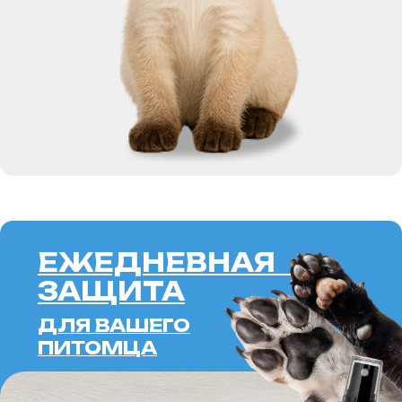
ЕЖЕДНЕВНАЯ
ЗАЩИТА
ДЛЯ ВАШЕГО
ПИТОМЦА
SOFT
BARRIER
SPRAY
ALOE
ПОДРОБНЕЕ
ERID: 2VTZQWJHFHW