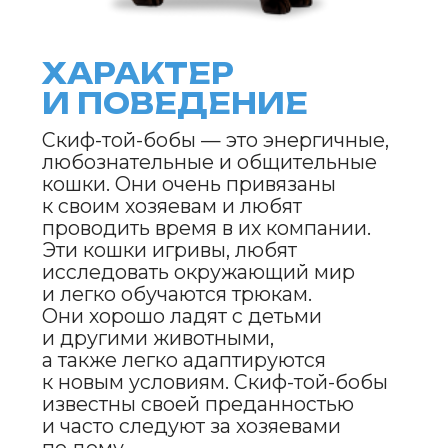
их активности и миниатюрных
размеров.
TENDER
TOUCH
МЯГКИЙ
ШАМПУНЬ
ДЛЯ СОБАК