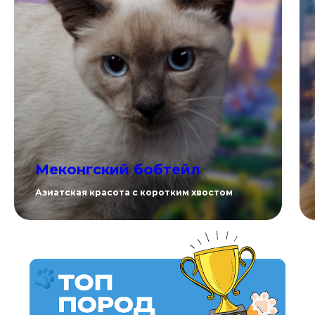
Меконгский бобтейл
Азиатская красота с коротким хвостом