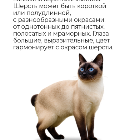
УХОД
И СОДЕРЖАНИЕ
Уход за скиф-той-бобом зависит
от длины их шерсти.
Короткошёрстных кошек нужно
расчёсывать 1–2 раза в неделю,
а полудлинношёрстных — 2–3 раза,
чтобы избежать образования
колтунов. Купать рекомендуется
только при необходимости.
Также важно следить за чистотой
ушей, зубов и регулярно подрезать
когти. Питание должно быть
сбалансированным, с учётом