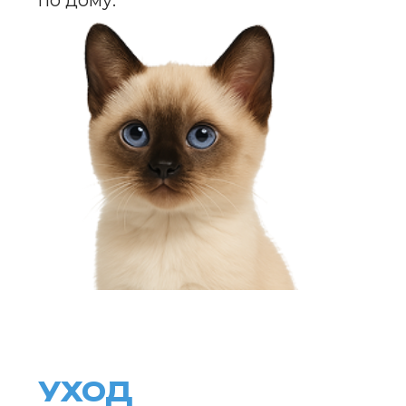
И КОШЕК
ПОДРОБНЕЕ
ERID: 2VtzqwqYoDE
ПЛЮСЫ И МИНУСЫ
ПОРОДЫ
ПЛЮСЫ
Миниатюрные размеры,
напоминающие котёнка даже