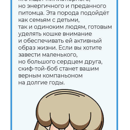
Спонсорство и реклама
Продвижение клиник
Грумминг-салоны
Персональная страница
ветеринарного врача
Персональная страница питомника
О нас
Стать соавтором или экспертом
Спонсорство или реклама
Продвижение клиники
#КогтотекаИстория
История на лапках
Юридическая информация
+7 (920) 028-22-48
rus2project@gmail.com
Создание, поддержка
и продвижение сайтов