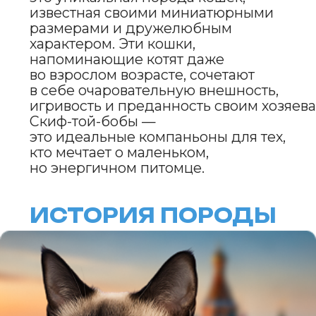
Скиф-той-боб был выведен
в России в 1980-х годах. Порода появилась
благодаря усилиям
заводчицы Елены Красниченко,
которая скрестила кошку
с коротким хвостом
и миниатюрными размерами
с другими кошками,
чтобы закрепить эти черты.
Название «той-боб» отражает
их маленький размер
(от англ. «toy» — игрушка)
и короткий хвост (от англ. «bobtail»).
Порода была официально
признана в 2009 году.