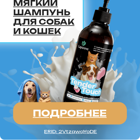
завести маленького,
но большого сердцем друга,
скиф-той-боб станет вашим
верным компаньоном
на долгие годы.