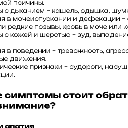
мой причины.
 с дыханием – кашель, одышка, шум
я в мочеиспускании и дефекации –
и редкие позывы, кровь в моче или к
 с кожей и шерстью – зуд, выпадени
я в поведении – тревожность, агресс
ые движения.
ические признаки – судороги, нару
ции.
е симптомы стоит обра
внимание?
 и апатия