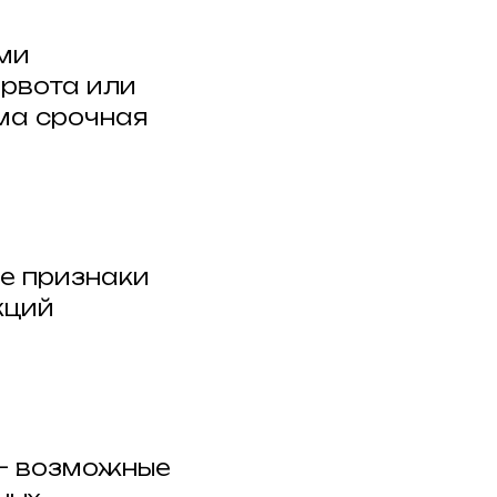
ми
рвота или
ма срочная
е признаки
кций
 – возможные