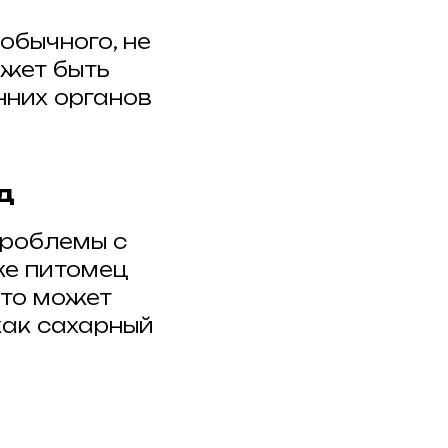
обычного, не
ожет быть
нних органов
д
проблемы с
же питомец
это может
как сахарный