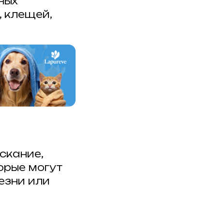
ных
, клещей,
скание,
орые могут
езни или