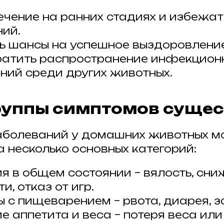
ечение на ранних стадиях и избежат
ий.
ь шансы на успешное выздоровление
атить распространение инфекцион
ний среди других животных.
руппы симптомов суще
аболеваний у домашних животных 
а несколько основных категорий:
я в общем состоянии – вялость, сни
и, отказ от игр.
 с пищеварением – рвота, диарея, з
е аппетита и веса – потеря веса ил