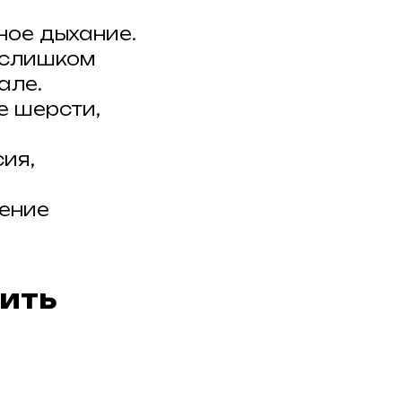
ное дыхание.
 слишком
але.
е шерсти,
ия,
шение
тить