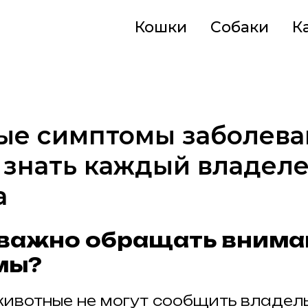
Кошки
Собаки
К
е симптомы заболеван
 знать каждый владел
а
важно обращать внима
мы?
вотные не могут сообщить владель