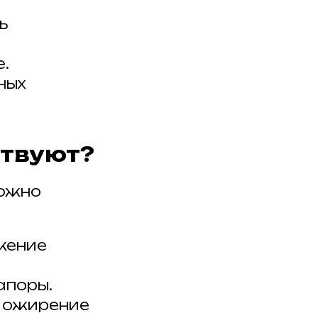
ь
.
ных
ствуют?
можно
жение
апоры.
и ожирение