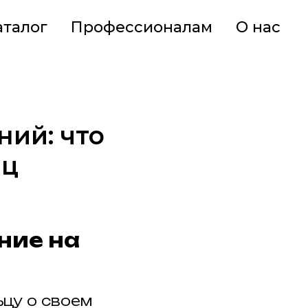
аталог
Профессионалам
О нас
ий: что
ец
ние на
цу о своем