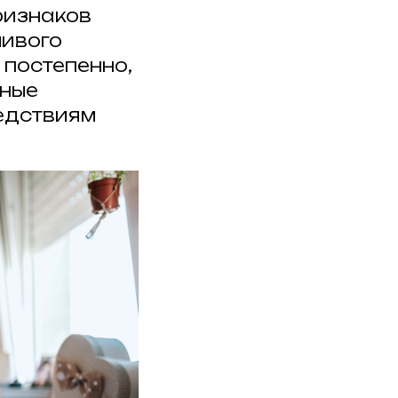
ризнаков
ливого
 постепенно,
жные
ледствиям