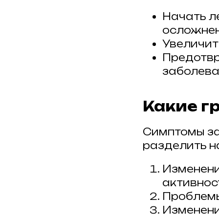
Начать л
осложнен
Увеличит
Предотвр
заболева
Какие г
Симптомы з
разделить н
Изменени
активност
Проблемы
Изменени