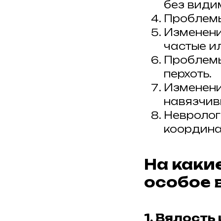
без види
Проблемы
Изменени
частые ил
Проблемы
перхоть.
Изменени
навязчив
Невролог
координа
На каки
особое 
1. Вялость