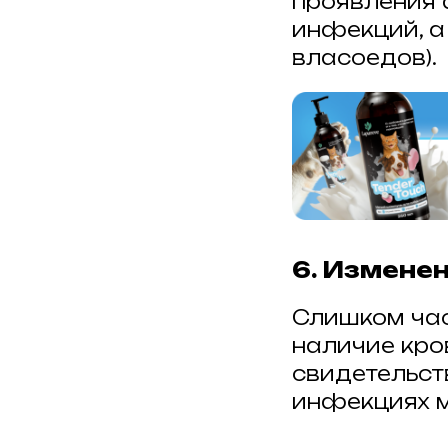
проявления 
инфекций, а
власоедов).
6. Измене
Слишком час
наличие кро
свидетельст
инфекциях м