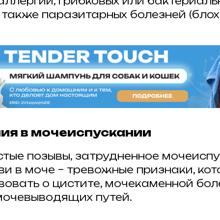
аллергии, грибковых или бактериаль
 также паразитарных болезней (блох
ния в мочеиспускании
тые позывы, затрудненное мочеиспу
ви в моче – тревожные признаки, кот
вовать о цистите, мочекаменной бол
очевыводящих путей.