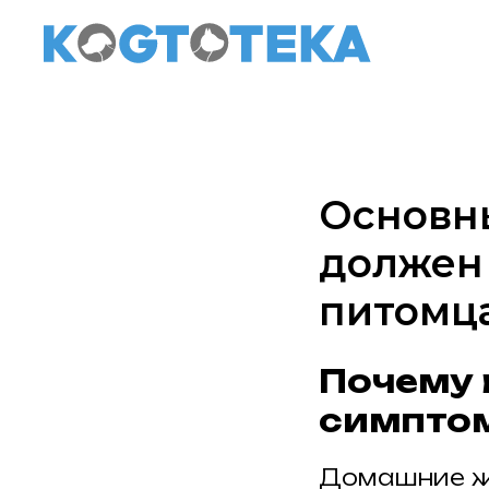
Основны
должен
питомц
Почему 
симпто
Домашние жи