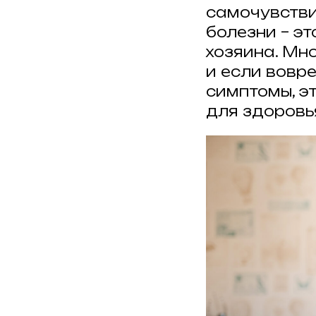
самочувстви
болезни – э
хозяина. Мн
и если вовр
симптомы, э
для здоровь