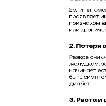
Если питоме
проявляет ин
признаком в
или хроничес
2. Потеря
Резкое сниж
желудком, з
начинает ес
быть симпто
диабет.
3. Рвота и